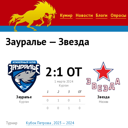
Кумир
Новости
Блоги
Опросы
Зауралье — Звезда
2:1 ОТ
1 марта 2024
Курган
1
2
3
ОТ
Зауралье
Звезда
0
1
0
1
Курган
Москва
0
0
1
0
Турнир
Кубок Петрова , 2023 — 2024