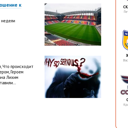
ношение к
СК
Пе
и недели
Вос
м, Что происходит
ером, Героем
ана Лихим
авили...
Кр