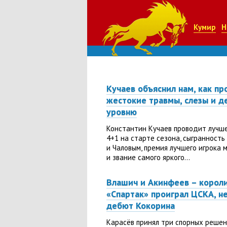
Кумир
Н
Кучаев объяснил нам, как п
жестокие травмы, слезы и д
уровню
Константин Кучаев проводит лучше
4+1 на старте сезона, сыгранность
и Чаловым, премия лучшего игрока 
и звание самого яркого...
Влашич и Акинфеев – короли
«Спартак» проиграл ЦСКА, н
дебют Кокорина
Карасёв принял три спорных решен