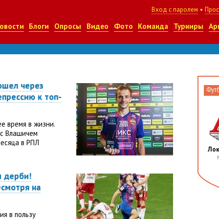
Вход с паролем
•
Прос
овости
Блоги
Опросы
Видео
Фото
Команда
Турниры
Ар
рошел через
Фут
епрессию к топ-
е время в жизни.
 с Влашичем
месяца в РПЛ
Ло
 дерби!
есмотря на
ия в пользу