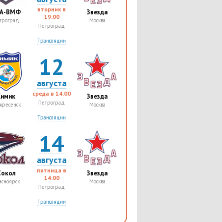
вторник в
А-ВМФ
Звезда
19:00
троград
Москва
Петроград
Трансляции
12
августа
среда в
14:00
Химик
Звезда
Петроград
кресенск
Москва
Трансляции
14
августа
пятница в
Сокол
Звезда
14:00
асноярск
Москва
Петроград
Трансляции