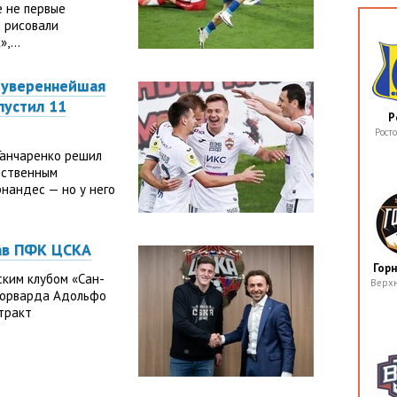
е не первые
 рисовали
,...
 увереннейшая
пустил 11
Р
Рост
Ганчаренко решил
нственным
нандес — но у него
тав ПФК ЦСКА
Гор
ким клубом «Сан-
Верх
форварда Адольфо
тракт