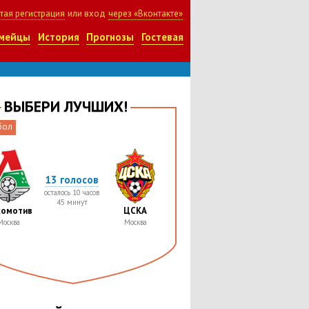
тая регистрация
или вход
через «Вконтакте»
мейцы
История
Прогнозы
Гостевая
ВЫБЕРИ ЛУЧШИХ!
бол
13 голосов
осталось 10 часов
45 минут
комотив
ЦСКА
Москва
Москва