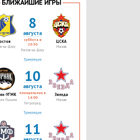
БЛИЖАЙШИЕ ИГРЫ
8
августа
суббота в
остов
ЦСКА
20:30
ов-на-Дону
Москва
Ростов-на-Дону
Трансляции
10
августа
понедельник в
няк-УГМК
Звезда
14:00
няя Пышма
Москва
Петроград
Трансляции
11
августа