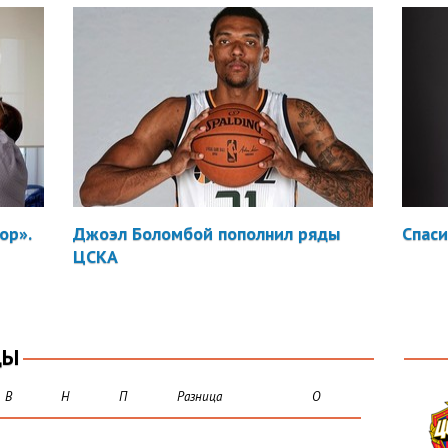
ор».
Джоэл Боломбой пополнил ряды
Спаси
ЦСКА
ЦЫ
В
Н
П
Разница
О