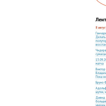
Лент
8 авгу
Ганчаре
Делать
полуто
восста
Чидера
сумас
13.09.2
матча
Виктор
Влашич
Пока ни
Бруно 
Адольф
шутки,
Давид 
больше
уверен