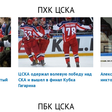
ПXК ЦСКА
ЦСКА одержал волевую победу над
Алекс
стый
СКА и вышел в финал Кубка
никто
Гагарина
ПБК ЦСКА