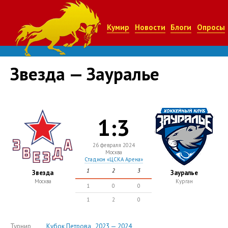
Кумир
Новости
Блоги
Опросы
Звезда — Зауралье
1:3
26 февраля 2024
Москва
Стадион «ЦСКА Арена»
1
2
3
Звезда
Зауралье
Москва
Курган
1
0
0
1
2
0
Турнир
Кубок Петрова , 2023 — 2024