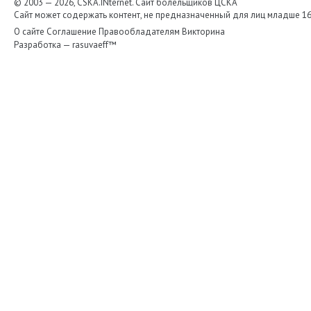
© 2003 — 2026, CSKA.INternet. Cайт болельщиков ЦСКА
Сайт может содержать контент, не предназначенный для лиц младше 16-
О сайте
Соглашение
Правообладателям
Викторина
Разработка —
rasuvaeff™