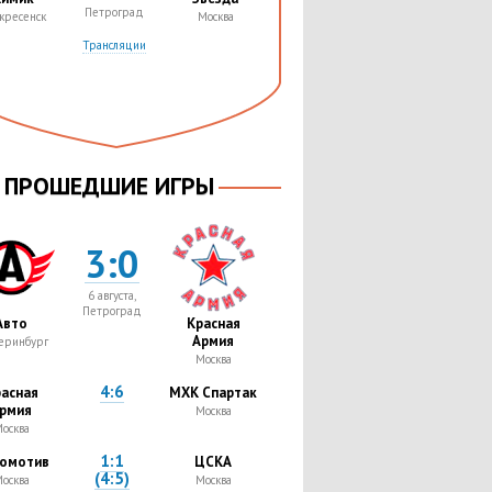
Петроград
кресенск
Москва
Трансляции
ПРОШЕДШИЕ ИГРЫ
3:0
6 августа,
Петроград
Авто
Красная
Армия
еринбург
Москва
4:6
асная
МХК Спартак
рмия
Москва
осква
1:1
омотив
ЦСКА
(4:5)
осква
Москва