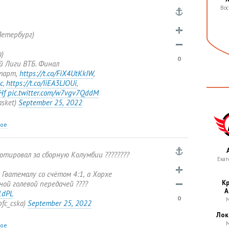
Вос
Петербург)
)
0
й Лиги ВТБ. Финал
тарт
,
https://t.co/FiX4UtKkIW
,
c
,
https://t.co/IiEA3LJOUi
,
Hf
pic.twitter.com/w7vgv7QddM
asket)
September 25
,
2022
ное
ютировал за сборную Колумбии ????????
Екат
Гватемалу со счётом 4:1
,
а Хорхе
Кр
ой голевой передачей ????
А
1dPL
0
М
pfc_cska)
September 25
,
2022
Лок
М
ное