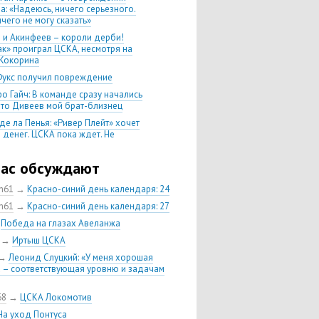
а: «Надеюсь, ничего серьезного.
чего не могу сказать»
 и Акинфеев – короли дерби!
ак» проиграл ЦСКА, несмотря на
Кокорина
Фукс получил повреждение
о Гайч: В команде сразу начались
 что Дивеев мой брат-близнец
де ла Пенья: «Ривер Плейт» хочет
 денег. ЦСКА пока ждет. Не
, что сделка близка к завершению»
020 Химки — ЦСКА — 0:2. Обзор
час обсуждают
ch61
→
Красно-синий день календаря: 24
 матч сезона в РПЛ —
нейшая победа ЦСКА. Гончаренко
ch61
→
Красно-синий день календаря: 27
л 11 россиян в старте
→
Победа на глазах Авеланжа
нко — о Гайче: «Если покупаем за
→
Иртыш ЦСКА
 деньги, значит, рассчитываем как
овного форварда»
→
Леонид Слуцкий: «У меня хорошая
 – соответствующая уровню и задачам
енко: «Влашича сложно заменить,
аеву и Дзагоеву сегодня это
ь»
68
→
ЦСКА Локомотив
тин Кучаев: «Гол забивает
На уход Понтуса