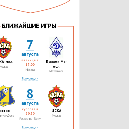
БЛИЖАЙШИЕ ИГРЫ
7
августа
пятница в
КА-мол.
Динамо Мх-
17:00
мол.
Москва
Москва
Махачкала
Трансляции
8
августа
суббота в
остов
ЦСКА
20:30
ов-на-Дону
Москва
Ростов-на-Дону
Трансляции