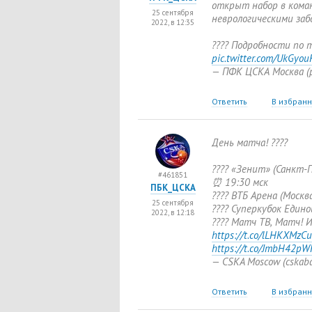
открыт набор в коман
25 сентября
неврологическими заб
2022, в 12:35
???? Подробности по 
pic.twitter.com/UkGyo
— ПФК ЦСКА Москва
(
Ответить
В избран
День матча! ????
???? «Зенит»
(
Санкт-
#461851
⏰ 19:30 мск
ПБК_ЦСКА
???? ВТБ Арена
(
Москва
25 сентября
???? Суперкубок Едино
2022, в 12:18
???? Матч ТВ
,
Матч! И
https://t.co/lLHKXMzCu
https://t.co/JmbH42pW
— CSKA Moscow
(
cskab
Ответить
В избран