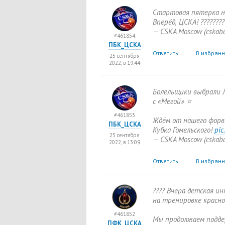
Стартовая пятерка н
Вперёд
,
ЦСКА! ???????
— CSKA Moscow
(
cskab
#461854
ПБК_ЦСКА
Ответить
В избран
25 сентября
2022, в 19:44
Болельщики выбрали 
с «Мегой» ⭐️
#461853
Ждём от нашего форв
ПБК_ЦСКА
Кубка Гомельского!
pic
25 сентября
— CSKA Moscow
(
cskab
2022, в 13:09
Ответить
В избран
???? Вчера детская и
на тренировке красно
#461852
Мы продолжаем подде
ПФК_ЦСКА