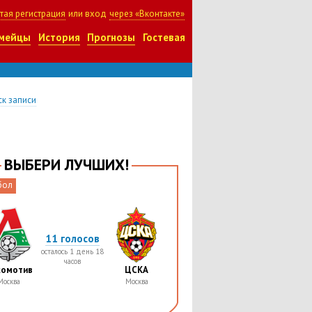
тая регистрация
или вход
через «Вконтакте»
мейцы
История
Прогнозы
Гостевая
к записи
ВЫБЕРИ ЛУЧШИХ!
бол
11 голосов
осталось 1 день 18
часов
комотив
ЦСКА
Москва
Москва