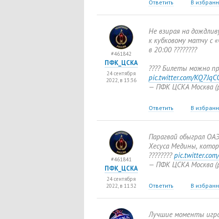
Ответить
В избран
Не взирая на дождлив
к кубковому матчу с «С
в 20:00 ????????
#461842
ПФК_ЦСКА
???? Билеты можно п
24 сентября
pic.twitter.com/KQ7Jq
2022, в 13:36
— ПФК ЦСКА Москва
(
Ответить
В избран
Парагвай обыграл ОАЭ
Хесуса Медины
,
котор
????????
pic.twitter.co
#461841
— ПФК ЦСКА Москва
(
ПФК_ЦСКА
24 сентября
Ответить
В избран
2022, в 11:32
Лучшие моменты игро