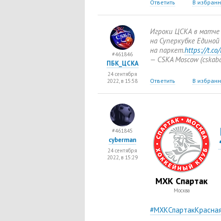
Ответить
В избран
Игроки ЦСКА в матче 
на Суперкубке Единой
на паркет.
https://t.c
#461846
— CSKA Moscow
(
cskab
ПБК_ЦСКА
24 сентября
Ответить
В избран
2022, в 15:58
#461845
cyberman
24 сентября
2022, в 15:29
МХК Спартак
Москва
#МХКСпартакКрасна