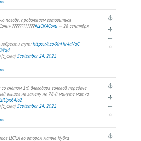
ное
ую погоду
,
продолжаем готовиться
очи» ????️????????
#ЦСКАСочи
— 28 сентября
риобрести тут:
https://t.co/XnHir4aNqC
0
CCWqd
pfc_cska)
September 24
,
2022
ное
 со счётом 1:0 благодаря голевой передаче
ый вышел на замену на 78-й минуте матча
m/zIUpx64Io2
pfc_cska)
September 24
,
2022
0
ное
ков ЦСКА во втором матче Кубка