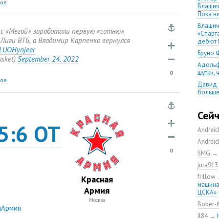
ное
Влашич
Пока ни
Влашич
с «Мегой» заработали первую
«
сотню»
«Спарт
 Лиги ВТБ
,
а Владимир Карпенко вернулся
дебют 
o/LUOHynjeer
Бруно 
asket)
September 24
,
2022
Адольф
шутки,
0
ное
Давид 
больше
уверен
08.08.2
Сей
матча
5:6 ОТ
Andrei
Первый
уверен
Andrei
выпусти
0
SMG
Ганчаре
jura913
большие
на осн
frillow
Красная
машина
Ганчар
Армия
ЦСКА»
но Куч
Москва
удалос
Bober-
яАрмия
Констан
il84
→