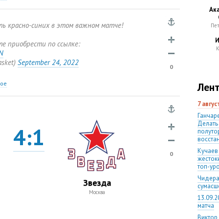
Ак
ь красно-синих в этом важном матче!
Пе
И
е приобрести по ссылке:
К
dN
asket)
September 24
,
2022
0
ное
Лент
7 авгу
Ганчаре
Делать
4:1
полуто
восста
Кучаев
0
жесток
топ-ур
Чидера
Звезда
сумас
Москва
13.09.2
матча
Виктор