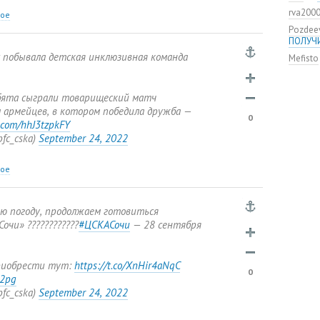
команд
rva200
мяча»
ное
Pozdee
ЦСКА о
ПОЛУЧ
нового
ях побывала детская инклюзивная команда
Mefisto
Адольф
ЦСКА
ВЭБ по
бята сыграли товарищеский матч
этому?
 армейцев
,
в котором победила дружба —
Джоке
0
r.com/hhJ3tzpkFY
ЦСКА —
pfc_cska)
September 24
,
2022
Не уво
ное
ю погоду
,
продолжаем готовиться
очи» ????️????????
#ЦСКАСочи
— 28 сентября
риобрести тут:
https://t.co/XnHir4aNqC
0
s2pg
pfc_cska)
September 24
,
2022