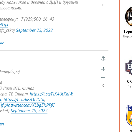
ду мальчиков и девочек с ДЦП и другими
0
олеваниями.
телефону: +7
(
929)500−16−43
uHCgx
pfc_cska)
September 25
,
2022
Гор
Верх
ное
Петербург)
СК
)
0
Пе
й Лиги ВТБ. Финал
гра
,
ТВ Старт
,
https://t.co/FiX4UtKkIW
,
c
,
https://t.co/IiEA3LJOUi
,
Hf
pic.twitter.com/XLbg5KPPfC
asket)
September 25
,
2022
ное