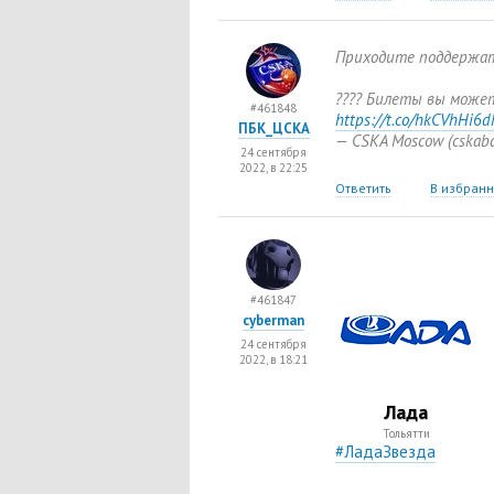
Приходите поддержат
???? Билеты вы может
#461848
https://t.co/hkCVhHi6
ПБК_ЦСКА
— CSKA Moscow
(
cskab
24 сентября
2022, в 22:25
Ответить
В избран
#461847
cyberman
24 сентября
2022, в 18:21
Лада
Тольятти
#ЛадаЗвезда