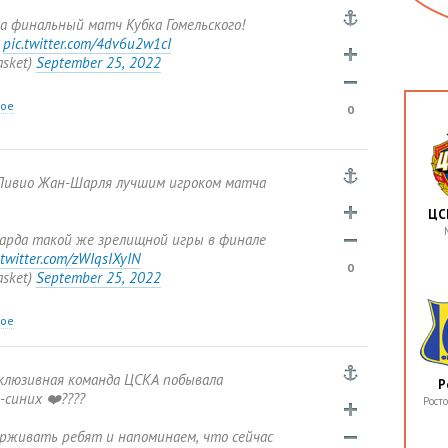
а финальный матч Кубка Гомельского!
?
pic.twitter.com/4dv6u2w1cI
asket)
September 25
,
2022
ное
0
Ливио Жан-Шарля лучшим игроком матча
ЦС
арда такой же зрелищной игры в финале
.twitter.com/zWIqsIXyIN
0
asket)
September 25
,
2022
ное
нклюзивная команда ЦСКА побывала
Р
-синих ❤️????
Рост
рживать ребят и напоминаем
,
что сейчас