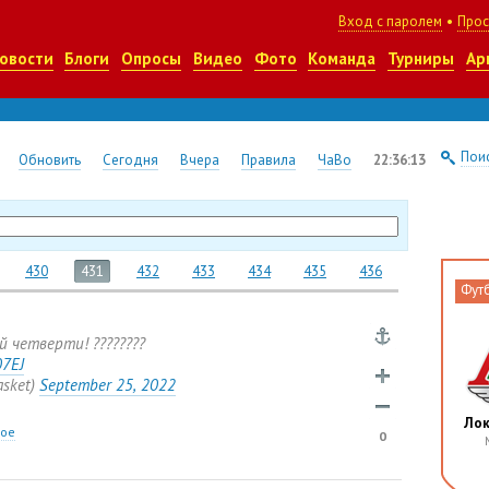
Вход с паролем
•
Прос
овости
Блоги
Опросы
Видео
Фото
Команда
Турниры
Ар
Поис
Обновить
Сегодня
Вчера
Правила
ЧаВо
22:36:14
430
431
432
433
434
435
436
Фут
й четверти! ????????
07EJ
asket)
September 25
,
2022
Ло
ное
0