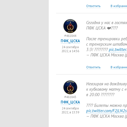
Ответить
В избран
Сегодня у нас в гост
ПФК ЦСКА ❤️????
#461844
После тренировки ре
ПФК_ЦСКА
с тренерским штабом
24 сентября
3:3! ????????
pic.twitte
2022, в 14:56
— ПФК ЦСКА Москва
(
Ответить
В избран
Невзирая на дождливу
к кубковому матчу с «С
в 20:00 ????????
#461843
ПФК_ЦСКА
???? Билеты можно п
24 сентября
pic.twitter.com/F2jLN2
2022, в 13:39
— ПФК ЦСКА Москва
(