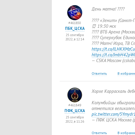
День матча! ????
???? «Зенит»
(
Санкт-
#461850
⏰ 19:30 мск
ПБК_ЦСКА
???? ВТБ Арена
(
Москва
25 сентября
???? Суперкубок Едино
2022, в 12:14
???? Матч! Игра
,
ТВ С
https://t.co/lLHKXMzCu
https://t.co/JmbH42pW
— CSKA Moscow
(
cskab
Ответить
В избран
Хорхе Карраскаль деб
Колумбийцы обыграли 
#461849
отметился великолепн
ПФК_ЦСКА
pic.twitter.com/5Ymydr
25 сентября
— ПФК ЦСКА Москва
(
2022, в 11:26
Ответить
В избран