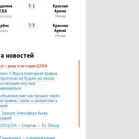
3:1
адемия
Красная
СКА
Армия
троград
Москва
7:3
рбис
Красная
Армия
азань
Москва
а новостей
ста — день в истории ЦСКА
нко: У Фукса повторная травма.
 прогнозы не будем, но около
ра месяцев ему еще
навливаться
 объяснил нам, как прошел через
ие травмы, слезы и депрессию к
овню
 Эджуке: Атмосфера была
шедшей
020 ЦСКА — Спартак — 3:1. Обзор
 Ганчаренко — о повреждении