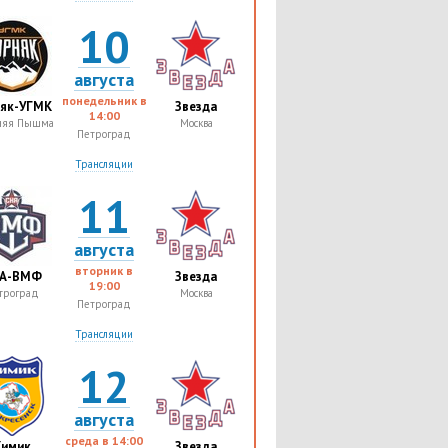
10
августа
понедельник в
няк-УГМК
Звезда
14:00
няя Пышма
Москва
Петроград
Трансляции
11
августа
вторник в
А-ВМФ
Звезда
19:00
троград
Москва
Петроград
Трансляции
12
августа
среда в
14:00
Химик
Звезда