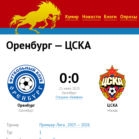
Кумир
Новости
Блоги
Опросы
Оренбург — ЦСКА
0:0
21 июля 2025
Оренбург
Стадион «Газовик»
Оренбург
ЦСКА
Оренбург
Москва
Турнир
Премьер-Лига , 2025 — 2026
Тур
1