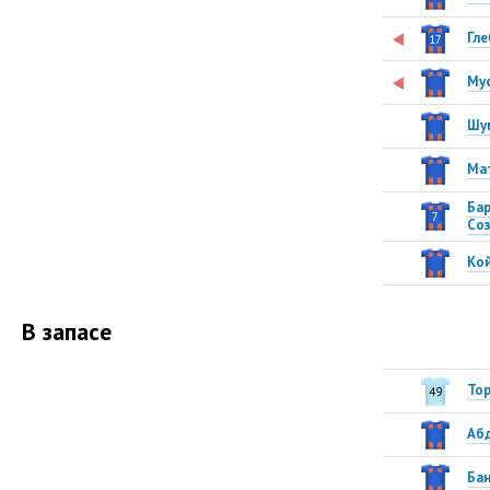
Гле
17
Му
Шу
Ма
Бар
7
Со
Ко
В запасе
То
49
Аб
Ба