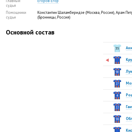
Главный
Егоров Егор
судья
Помощники
Константин Шаламберидзе (Москва, Россия), Арам Пе
судьи
(Бронницы, Россия)
Основной состав
Ак
35
Кру
Лу
90
Мо
27
Ро
4
Гаи
22
Об
98
Кис