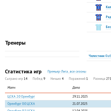
Кел
2
Ря
68
Бес
Тренеры
Челестини
Фаб
Статистика игр
Премьер-Лига , все сезоны
Сыграно игр
14
Побед
9
Ничьих
4
Поражений
1
Разница
27:
Матч
Дата
ЦСКА 2:0 Оренбург
29.11.2025
Оренбург 0:0 ЦСКА
21.07.2025
Оренбург 0:2 ЦСКА
12.04.2025