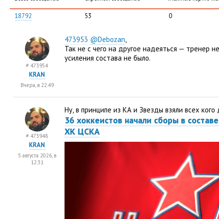
18792
53
0
473953
@Debozan
,
Так не с чего на другое надеяться — тренер 
усиления состава не было.
# 473954
KRAN
Вчера, в 22:49
Ну
,
в принципе из КА и Звезды взяли всех кого
36 хоккеистов начали сборы в состав
ХК ЦСКА
# 473948
KRAN
5 августа 2026, в
12:31