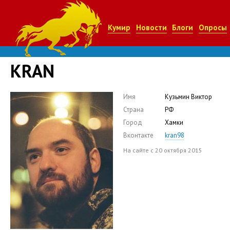
Кумир
Новости
Блоги
Опросы
KRAN
Имя
Кузьмин Виктор
Страна
РФ
Город
Хамки
Вконтакте
kran98
На сайте с 20 октября 2015