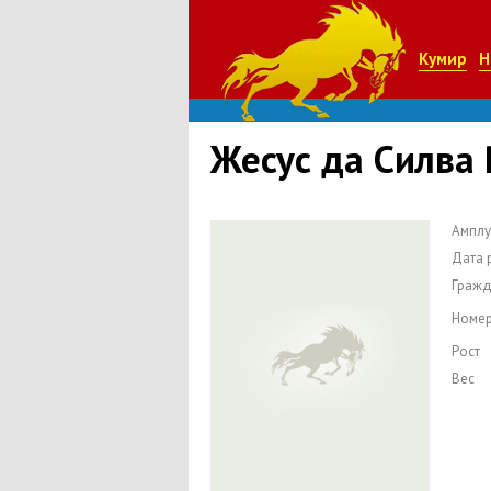
Кумир
Н
Жесус да Силва
Амплу
Дата 
Гражд
Номе
Рост
Вес