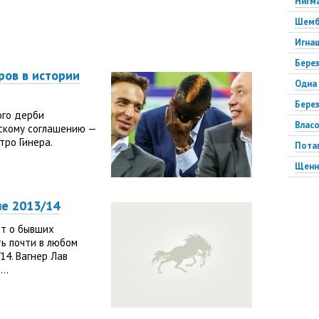
Нигм
Шемб
Игна
Бере
ров в истории
Одиа
Бере
ого дерби
Влас
рскому соглашению —
тро Гинера.
Пота
Щенн
Пере
не 2013/14
Прот
ет о бывших
Григо
ь почти в любом
Ники
14. Вагнер Лав
..
Чоси
Джал
Перу