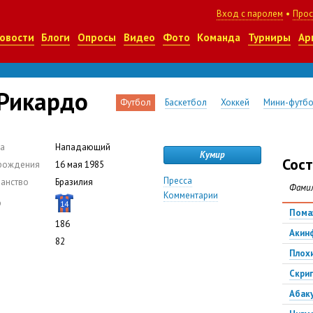
Вход с паролем
•
Прос
овости
Блоги
Опросы
Видео
Фото
Команда
Турниры
Ар
 Рикардо
Футбол
Баскетбол
Хоккей
Мини-футб
а
Нападающий
Кумир
Сост
рождения
16 мая 1985
Пресса
анство
Бразилия
Фами
Комментарии
р
14
Пома
186
Акин
82
Плох
Скри
Абак