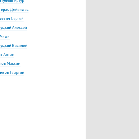
атуллин
Артур
ерас
Дейвидас
шевич
Сергей
зуцкий
Алексей
Чиди
зуцкий
Василий
ов
Антон
пов
Максим
иков
Георгий
пелюков
Руслан
опопов
Дмитрий
рьев
Антон
тин
Алексей
ч
Урош
илов
Искандар
нов
Сергей