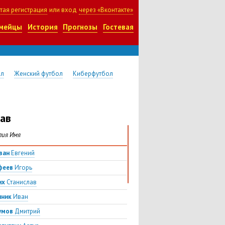
тая регистрация
или вход
через «Вконтакте»
мейцы
История
Прогнозы
Гостевая
ол
Женский футбол
Киберфутбол
ав
лия Имя
зан
Евгений
феев
Игорь
их
Станислав
пник
Иван
умов
Дмитрий