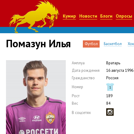
Кумир
Новости
Блоги
Опросы
Помазун Илья
Футбол
Баскетбол
Хок
Амплуа
Вратарь
Дата рождения
16 августа 1996
Гражданство
Россия
Номер
1
Рост
189
Вес
84
В соцсетях