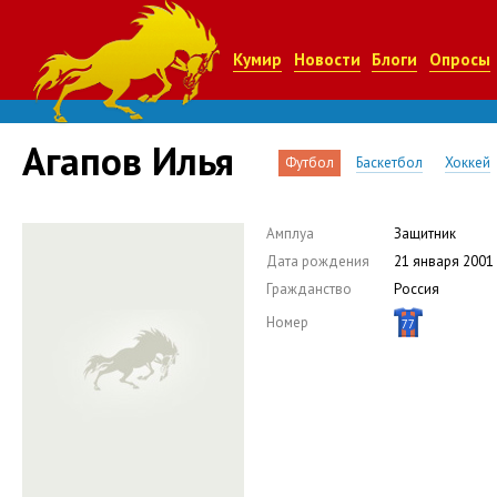
Кумир
Новости
Блоги
Опросы
Агапов Илья
Футбол
Баскетбол
Хоккей
Амплуа
Защитник
Дата рождения
21 января 2001
Гражданство
Россия
Номер
77