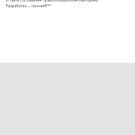
О сайте
Соглашение
Правообладателям
Викторина
Разработка —
rasuvaeff™