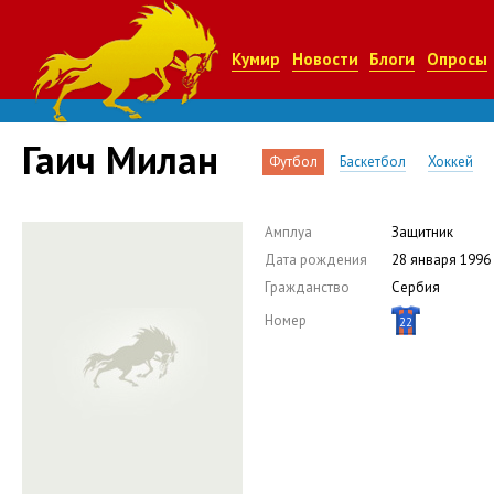
Кумир
Новости
Блоги
Опросы
Гаич Милан
Футбол
Баскетбол
Хоккей
Амплуа
Защитник
Дата рождения
28 января 1996
Гражданство
Сербия
Номер
22