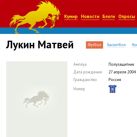
Кумир
Новости
Блоги
Опросы
Лукин Матвей
Футбол
Баскетбол
Хо
Амплуа
Полузащитник
Дата рождения
27 апреля 2004
Гражданство
Россия
Номер
90