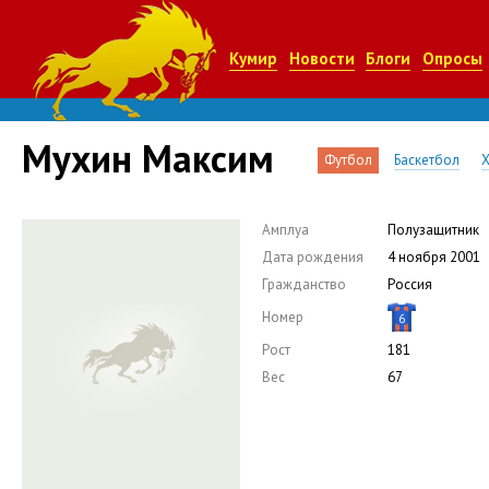
Кумир
Новости
Блоги
Опросы
Мухин Максим
Футбол
Баскетбол
Х
Амплуа
Полузащитник
Дата рождения
4 ноября 2001
Гражданство
Россия
Номер
6
Рост
181
Вес
67