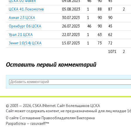
ЦСКА 0:2 Факел
09.08.2023
46
90
45
ЦСКА 4:1 Локомотив
05.08.2023
1
88
87
2
Ахмат 2:3 ЦСКА
30.07.2023
1
90
90
Оренбург 0:6 ЦСКА
26.07.2023
46
90
45
Урал 2:1 ЦСКА
22.07.2023
1
63
62
Зенит 1:0(5:4) ЦСКА
15.07.2023
1
73
72
1071
2
Оставить первый комментарий
© 2003 — 2026, CSKA.INternet. Cайт болельщиков ЦСКА
Сайт может содержать контент, не предназначенный для лиц младше 16-
О сайте
Соглашение
Правообладателям
Викторина
Разработка —
rasuvaeff™