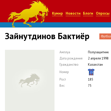
Кумир
Новости
Блоги
Опросы
Зайнутдинов Бактиёр
Футбо
Амплуа
Полузащитник
Дата рождения
2 апреля 1998
Гражданство
Казахстан
Номер
19
Рост
185
Вес
75