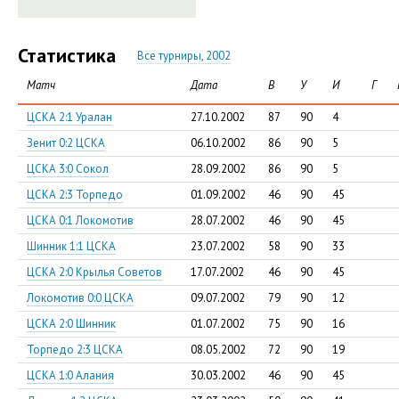
Статистика
Все турниры, 2002
Матч
Дата
В
У
И
Г
ЦСКА 2:1 Уралан
27.10.2002
87
90
4
Зенит 0:2 ЦСКА
06.10.2002
86
90
5
ЦСКА 3:0 Сокол
28.09.2002
86
90
5
ЦСКА 2:3 Торпедо
01.09.2002
46
90
45
ЦСКА 0:1 Локомотив
28.07.2002
46
90
45
Шинник 1:1 ЦСКА
23.07.2002
58
90
33
ЦСКА 2:0 Крылья Советов
17.07.2002
46
90
45
Локомотив 0:0 ЦСКА
09.07.2002
79
90
12
ЦСКА 2:0 Шинник
01.07.2002
75
90
16
Торпедо 2:3 ЦСКА
08.05.2002
72
90
19
ЦСКА 1:0 Алания
30.03.2002
46
90
45