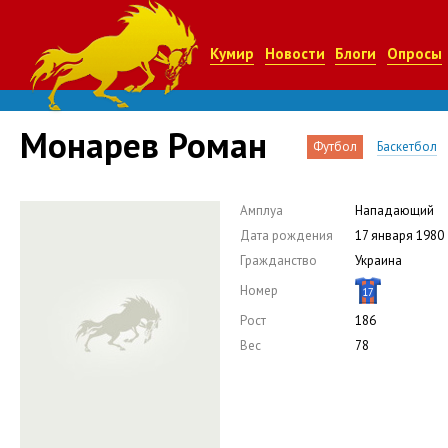
Кумир
Новости
Блоги
Опросы
Монарев Роман
Футбол
Баскетбол
Амплуа
Нападающий
Дата рождения
17 января 1980
Гражданство
Украина
Номер
17
Рост
186
Вес
78