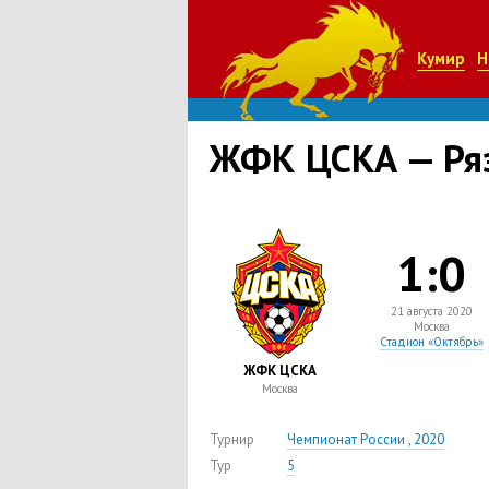
Кумир
Н
ЖФК ЦСКА — Ря
1:0
21 августа 2020
Москва
Стадион «Октябрь»
ЖФК ЦСКА
Москва
Турнир
Чемпионат России , 2020
Тур
5