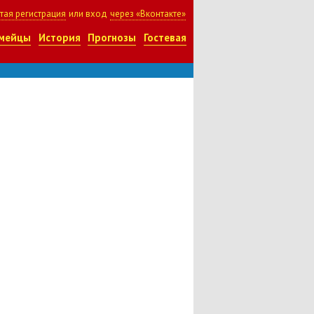
тая регистрация
или вход
через «Вконтакте»
мейцы
История
Прогнозы
Гостевая