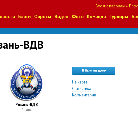
Вход с паролем
•
Прос
овости
Блоги
Опросы
Видео
Фото
Команда
Турниры
Ар
зань-ВДВ
Я был на игре
На карте
Статистика
Комментарии
Рязань-ВДВ
Рязань