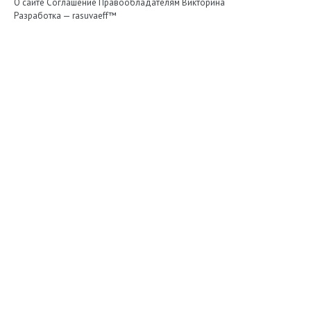
О сайте
Соглашение
Правообладателям
Викторина
Разработка —
rasuvaeff™