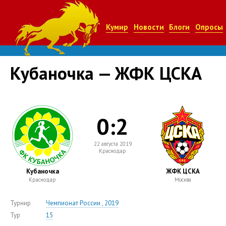
Кумир
Новости
Блоги
Опросы
Кубаночка — ЖФК ЦСКА
0:2
22 августа 2019
Краснодар
Кубаночка
ЖФК ЦСКА
Краснодар
Москва
Турнир
Чемпионат России , 2019
Тур
15