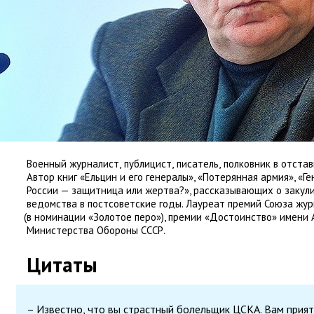
Военный журналист
,
публицист
,
писатель
,
полковник в отстав
Автор книг
«
Ельцин и его генералы», «Потерянная армия», «Г
России — защитница или жертва?», рассказывающих о закул
ведомства в постсоветские годы. Лауреат премий Союза жу
(
в номинации
«
Золотое перо»), премии
«
Достоинство» имени 
Министерства Обороны СССР.
Цитаты
– Известно, что вы страстный болельщик ЦСКА. Вам прия