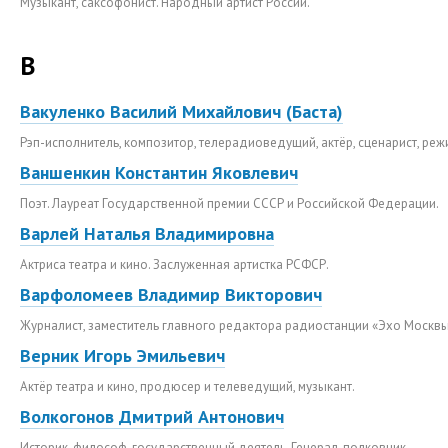
Музыкант, саксофонист. Народный артист России.
В
Вакуленко Василий Михайлович (Баста)
Рэп-исполнитель, композитор, телерадиоведущий, актёр, сценарист, реж
Ваншенкин Константин Яковлевич
Поэт. Лауреат Государственной премии СССР и Российской Федерации.
Варлей Наталья Владимировна
Актриса театра и кино. Заслуженная артистка РСФСР.
Варфоломеев Владимир Викторович
Журналист, заместитель главного редактора радиостанции «Эхо Москвы
Верник Игорь Эмильевич
Актёр театра и кино, продюсер и телеведущий, музыкант.
Волкогонов Дмитрий Антонович
Историк, философ, государственный деятель. Генерал-полковник.