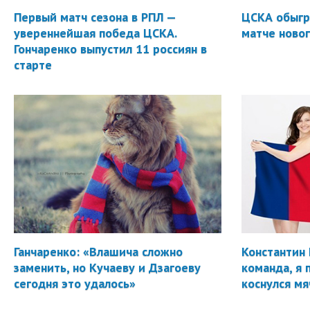
Первый матч сезона в РПЛ —
ЦСКА обыгр
увереннейшая победа ЦСКА.
матче новог
Гончаренко выпустил 11 россиян в
старте
Ганчаренко: «Влашича сложно
Константин 
заменить, но Кучаеву и Дзагоеву
команда, я 
сегодня это удалось»
коснулся мя