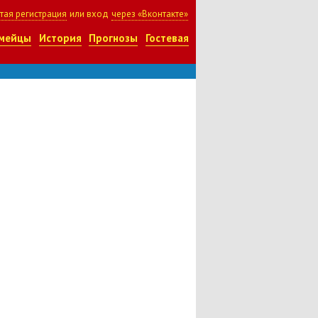
тая регистрация
или вход
через «Вконтакте»
мейцы
История
Прогнозы
Гостевая