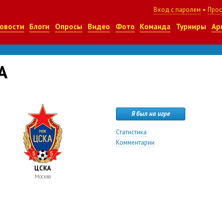
Вход с паролем
•
Прос
овости
Блоги
Опросы
Видео
Фото
Команда
Турниры
Ар
А
Я был на игре
Статистика
Комментарии
ЦСКА
Москва