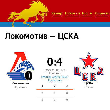
Кумир
Новости
Блоги
Опросы
Локомотив — ЦСКА
0:4
29 февраля 2024
Ярославль
Стадион «Арена-2000-
Локомотив»
Локомотив
ЦСКА
1
2
3
Ярославль
Москва
0
0
0
2
2
0