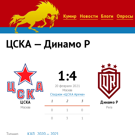
Кумир
Новости
Блоги
Опросы
ЦСКА — Динамо Р
1:4
20 февраля 2021
Москва
Стадион «ЦСКА Арена»
1
2
3
ЦСКА
Динамо Р
Москва
Рига
0
1
0
0
3
1
Турнир
КХЛ , 2020 — 2021