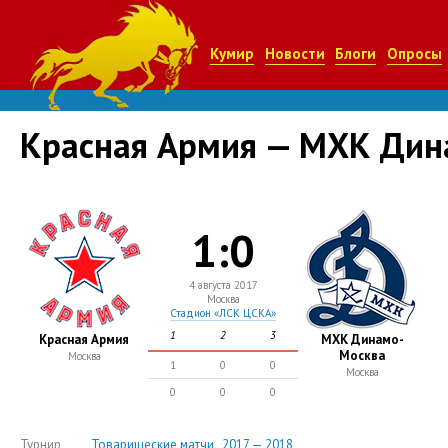
Кумир
Новости
Блоги
Опросы
Красная Армия — МХК Дин
1:0
4 августа 2017
Москва
Стадион «ЛСК ЦСКА»
1
2
3
Красная Армия
МХК Динамо-
Москва
Москва
1
0
0
Москва
0
0
0
Турнир
Товарищеские матчи , 2017 — 2018