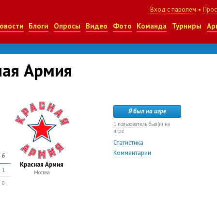
Вход с паролем
•
Прос
овости
Блоги
Опросы
Видео
Фото
Команда
Турниры
Ар
ная Армия
Я был на игре
1 пользователь
был(и) на
игре
Статистика
Комментарии
Б
Красная Армия
1
Москва
0