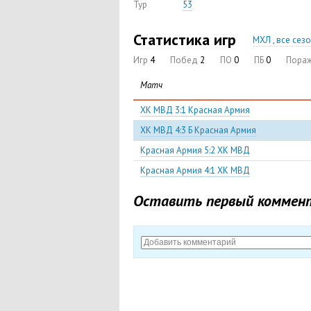
Тур
53
Статистика игр
МХЛ , все сез
Игр
4
Побед
2
ПО
0
ПБ
0
Пора
Матч
ХК МВД 3:1 Красная Армия
ХК МВД 4:3 Б Красная Армия
Красная Армия 5:2 ХК МВД
Красная Армия 4:1 ХК МВД
Оставить первый коммен