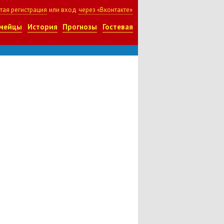
тая регистрация
или вход
через «Вконтакте»
мейцы
История
Прогнозы
Гостевая