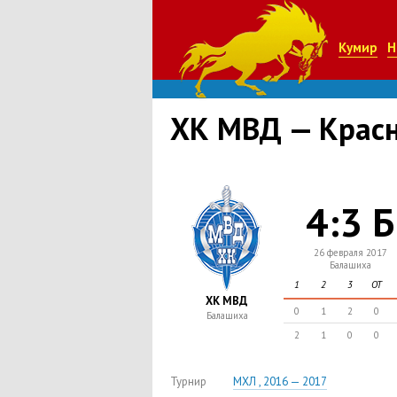
Кумир
Н
ХК МВД — Крас
4:3 Б
26 февраля 2017
Балашиха
1
2
3
ОТ
ХК МВД
0
1
2
0
Балашиха
2
1
0
0
Турнир
МХЛ , 2016 — 2017