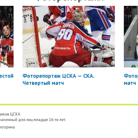
естой
Фоторепортаж ЦСКА — СКА.
Фото
Четвертый матч
матч
ьщиков ЦСКА
наченный для лиц младше 16-ти лет.
кторина