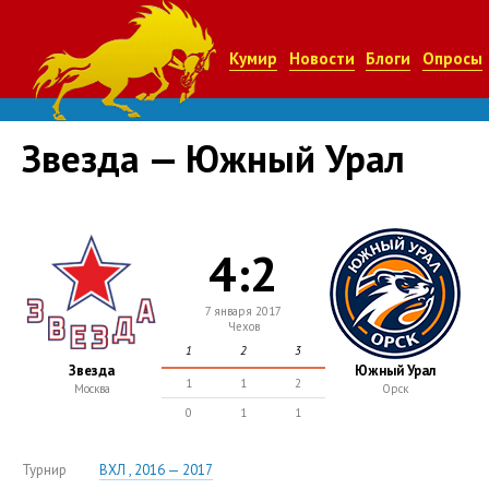
Кумир
Новости
Блоги
Опросы
Звезда — Южный Урал
4:2
7 января 2017
Чехов
1
2
3
Звезда
Южный Урал
1
1
2
Москва
Орск
0
1
1
Турнир
ВХЛ , 2016 — 2017