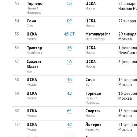
53
Торпедо
1:3
ЦСКА
25 января
Нижний Н
Нижний
Москва
Новгород
54
Сочи
0:2
ЦСКА
27 января
Сочи
Москва
55
ЦСКА
4:3 ОТ
Металлург Мг
29 января
Москва
Москва
Магнитогорск
56
Трактор
4:3
ЦСКА
1 февраля
Челябинс
Челябинск
Москва
57
Салават
1:5
ЦСКА
3 февраля
Юлаев
Москва
Уфа
58
ЦСКА
4:3
Сочи
14 феврал
Москва
Москва
Сочи
59
ЦСКА
4:2
Торпедо
16 феврал
Москва
Москва
Нижний
Новгород
60
ЦСКА
6:1
Спартак
18 феврал
Москва
Москва
Москва
1/4
ЦСКА
4:2
Йокерит
21 феврал
Москва
Москва
Хельсинки