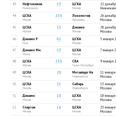
43
Нефтехимик
1:3
ЦСКА
22 декабр
Нижнекам
Нижнекамск
Москва
44
ЦСКА
2:3 Б
Локомотив
26 декабр
Москва
Москва
Ярославль
45
ЦСКА
5:3
Динамо
28 декабр
Москва
Москва
Москва
46
Динамо Р
0:2
ЦСКА
5 января 2
Рига
Москва
47
Динамо Мн.
1:3
ЦСКА
7 января 2
Минск
Москва
48
ЦСКА
2:3 Б
СКА
9 января 
Москва
Санкт-Петербург
49
ЦСКА
2:0
Металлург Нк
11 января
Москва
Москва
Новокузнецк
50
ЦСКА
2:1
Сибирь
13 января
Москва
Москва
Новосибирск
51
Динамо
1:0
ЦСКА
18 января
Москва
Москва
Москва
52
Спартак
1:6
ЦСКА
23 января
Москва
Москва
Москва