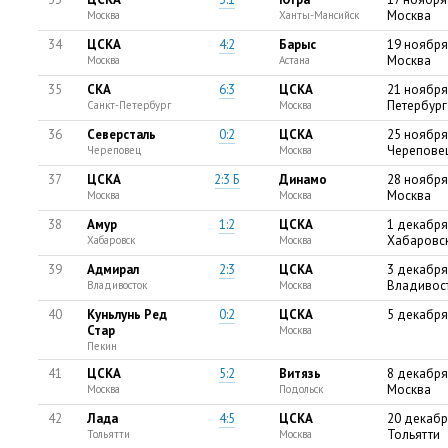
Москва
Москва
Ханты-Мансийск
34
ЦСКА
4:2
Барыс
19 ноября
Москва
Москва
Астана
35
СКА
6:3
ЦСКА
21 ноября
Петербург
Санкт-Петербург
Москва
36
Северсталь
0:2
ЦСКА
25 ноября
Черепове
Череповец
Москва
37
ЦСКА
2:3 Б
Динамо
28 ноября
Москва
Москва
Москва
38
Амур
1:2
ЦСКА
1 декабря
Хабаровс
Хабаровск
Москва
39
Адмирал
2:3
ЦСКА
3 декабря
Владивос
Владивосток
Москва
40
Куньлунь Ред
0:2
ЦСКА
5 декабря
Стар
Москва
Пекин
41
ЦСКА
5:2
Витязь
8 декабря
Москва
Москва
Подольск
42
Лада
4:5
ЦСКА
20 декабр
Тольятти
Тольятти
Москва