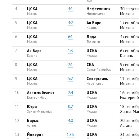
Уфа
4
ЦСКА
4:1
Нефтехимик
30 августа
Москва
Москва
Нижнекамск
5
ЦСКА
4:2
Ак Барс
1 сентябр
Москва
Москва
Казань
6
ЦСКА
6:1
Лада
4 сентябр
Москва
Москва
Тольятти
7
Ак Барс
1:3
ЦСКА
6 сентябр
Казань
Казань
Москва
8
ЦСКА
2:1
СКА
9 сентябр
Москва
Москва
Санкт-Петербург
9
ЦСКА
5:2
Северсталь
11 сентяб
Москва
Москва
Череповец
10
Автомобилист
2:4
ЦСКА
16 сентяб
Екатеринб
Екатеринбург
Москва
11
Югра
0:2
ЦСКА
18 сентяб
Ханты-Ма
Ханты-Мансийск
Москва
12
Барыс
4:0
ЦСКА
20 сентяб
Астана
Астана
Москва
13
Йокерит
3:2 Б
ЦСКА
23 сентяб