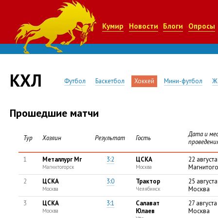
Кумир
Новости
Блоги
Опросы
КХЛ
Футбол
Баскетбол
Хоккей
Мини-футбол
Ж
Прошедшие матчи
Дата и ме
Тур
Хозяин
Результат
Гость
проведени
1
Металлург Мг
3:2
ЦСКА
22 августа
Магнитого
Магнитогорск
Москва
2
ЦСКА
3:0
Трактор
25 августа
Москва
Москва
Челябинск
3
ЦСКА
3:1
Салават
27 августа
Юлаев
Москва
Москва