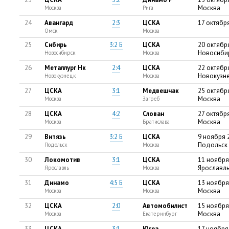
Москва
Москва
Рига
24
Авангард
2:3
ЦСКА
17 октябр
Омск
Москва
25
Сибирь
3:2 Б
ЦСКА
20 октябр
Новосиби
Новосибирск
Москва
26
Металлург Нк
2:4
ЦСКА
22 октябр
Новокузн
Новокузнецк
Москва
27
ЦСКА
3:1
Медвешчак
25 октябр
Москва
Москва
Загреб
28
ЦСКА
4:2
Слован
27 октябр
Москва
Москва
Братислава
29
Витязь
3:2 Б
ЦСКА
9 ноября 
Подольск
Подольск
Москва
30
Локомотив
3:1
ЦСКА
11 ноября
Ярославл
Ярославль
Москва
31
Динамо
4:5 Б
ЦСКА
13 ноября
Москва
Москва
Москва
32
ЦСКА
2:0
Автомобилист
15 ноября
Москва
Москва
Екатеринбург
33
ЦСКА
3:1
Югра
17 ноября