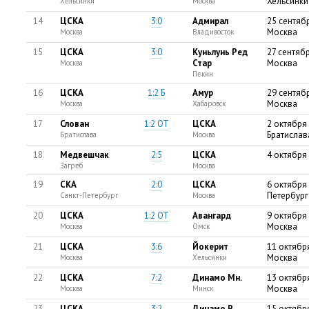
Хельсинки
Хельсинки
Москва
14
ЦСКА
3:0
Адмирал
25 сентяб
Москва
Москва
Владивосток
15
ЦСКА
3:0
Куньлунь Ред
27 сентяб
Стар
Москва
Москва
Пекин
16
ЦСКА
1:2 Б
Амур
29 сентяб
Москва
Москва
Хабаровск
17
Слован
1:2 ОТ
ЦСКА
2 октября
Братислав
Братислава
Москва
18
Медвешчак
2:5
ЦСКА
4 октября
Загреб
Москва
19
СКА
2:0
ЦСКА
6 октября 
Петербург
Санкт-Петербург
Москва
20
ЦСКА
1:2 ОТ
Авангард
9 октября
Москва
Москва
Омск
21
ЦСКА
3:6
Йокерит
11 октябр
Москва
Москва
Хельсинки
22
ЦСКА
7:2
Динамо Мн.
13 октябр
Москва
Москва
Минск
23
ЦСКА
3:2
Динамо Р
15 октябр