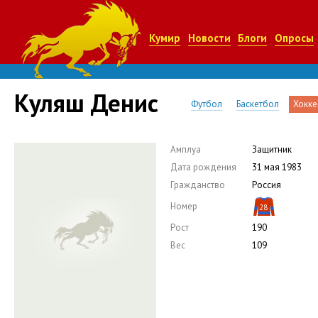
Кумир
Новости
Блоги
Опросы
Куляш Денис
Футбол
Баскетбол
Хокке
Амплуа
Защитник
Дата рождения
31 мая 1983
Гражданство
Россия
Номер
28
Рост
190
Вес
109