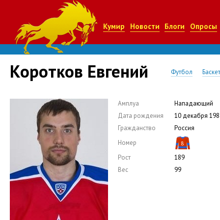
Кумир
Новости
Блоги
Опросы
Коротков Евгений
Футбол
Баске
Амплуа
Нападающий
Дата рождения
10 декабря 198
Гражданство
Россия
Номер
8
Рост
189
Вес
99