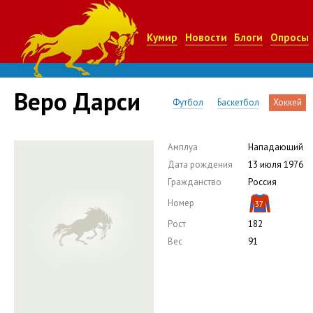
Кумир
Новости
Блоги
Опросы
Веро Дарси
Футбол
Баскетбол
Хоккей
Амплуа
Нападающий
Дата рождения
13 июля 1976
Гражданство
Россия
Номер
37
Рост
182
Вес
91