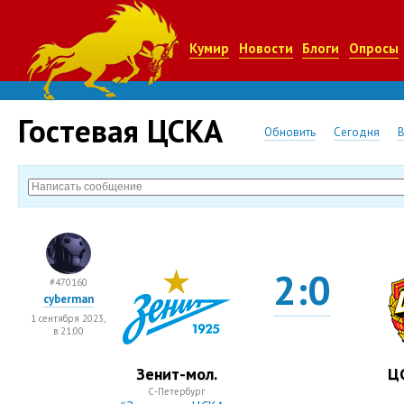
Кумир
Новости
Блоги
Опросы
Гостевая ЦСКА
Обновить
Сегодня
2:0
#470160
cyberman
1 сентября 2023,
в 21:00
Зенит-мол.
Ц
С-Петербург