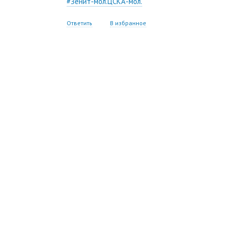
#Зенит-мол.ЦСКА-мол.
Ответить
В избранное