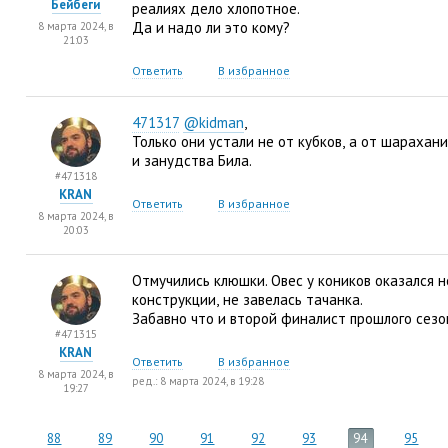
Бейбеги
реалиях дело хлопотное.
Да и надо ли это кому?
8 марта 2024, в
21:03
Ответить
В избранное
471317
@kidman
,
Только они устали не от кубков
,
а от шарахани
и занудства Била.
#471318
KRAN
Ответить
В избранное
8 марта 2024, в
20:03
Отмучились клюшки. Овес у коников оказался н
конструкции
,
не завелась тачанка.
Забавно что и второй финалист прошлого сезо
#471315
KRAN
Ответить
В избранное
8 марта 2024, в
ред.: 8 марта 2024, в 19:28
19:27
88
89
90
91
92
93
94
95