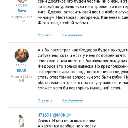
семи десятков игр будем честны ни о чем
,
и эт
#471334
который по уровню если не в тройке
,
то в пяте
Seva
лиге. Должен оставить свой пост в любом случ
минимум
,
Нестерова
,
Григоренко
,
Каменева
,
Сл
9 марта 2024, в
15:46
Федотова
,
с собой забрать.
Ответить
В избранное
А я бы посмотрел как Федоров будет выходит
ситуевины
,
хоть и есть у меня подозрения что
приехали к нам вместе с багажом предыдущих
#471333
Федоров это только вывеска. Но предположен
KRAN
экспериментального подтверждения и следую
стать ответом на вопрос чьи это были кубки. Н
9 марта 2024, в
9:43
обязательно что в этот раз клубу повезет и н
сможет хотя бы повторить нынешний сезон.
Ответить
В избранное
471331
@MOKUM
,
Имеют. И они её использовали
А картинка вообще не к месту