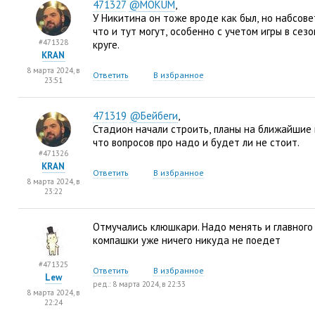
471327
@MOKUM
,
У Никитина он тоже вроде как был
,
но набсовет
что и тут могут
,
особенно с учетом игры в сезо
#471328
круге.
KRAN
8 марта 2024, в
Ответить
В избранное
23:51
471319
@Бейбеги
,
Стадион начали строить
,
планы на ближайшие 
что вопросов про надо и будет ли не стоит.
#471326
KRAN
Ответить
В избранное
8 марта 2024, в
23:22
Отмучались клюшкари. Надо менять и главного 
компашки уже ничего никуда не поедет
#471325
Ответить
В избранное
Lew
ред.: 8 марта 2024, в 22:33
8 марта 2024, в
22:24