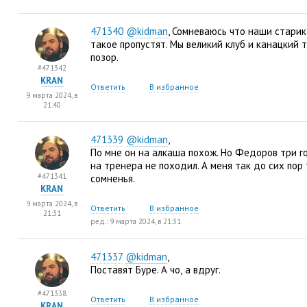
471340
@kidman
, Сомневаюсь что наши старик
такое пропустят. Мы великий клуб и канацкий 
позор.
#471342
KRAN
Ответить
В избранное
9 марта 2024, в
21:40
471339
@kidman
,
По мне он на алкаша похож. Но Федоров три 
на тренера не походил. А меня так до сих по
#471341
сомненья.
KRAN
9 марта 2024, в
Ответить
В избранное
21:31
ред.: 9 марта 2024, в 21:31
471337
@kidman
,
Поставят Буре. А чо
,
а вдруг.
#471338
Ответить
В избранное
KRAN