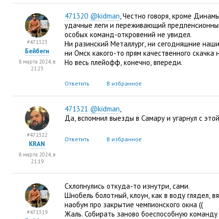
471320
@kidman
, Честно говоря
,
кроме Динам
удачные леги и переживающий предпенсионный
особых команд-откровений не увидел.
#471323
Ни разинский Металлург
,
ни сегодняшние наш
Бейбеги
ни Омск какого-то прям качественного скачка 
Но весь плейофф
,
конечно
,
впереди.
8 марта 2024, в
21:23
Ответить
В избранное
471321
@kidman
,
Да
,
вспомнил выезды в Самару и угарнул с это
#471322
Ответить
В избранное
KRAN
8 марта 2024, в
21:19
Схлопнулись откуда-то изнутри
,
сами.
Шнобель болотный
,
клоун
,
как в воду глядел
,
в
наобум про закрытие чемпионского окна
(
(
#471319
Жаль. Собирать заново боеспособную команду