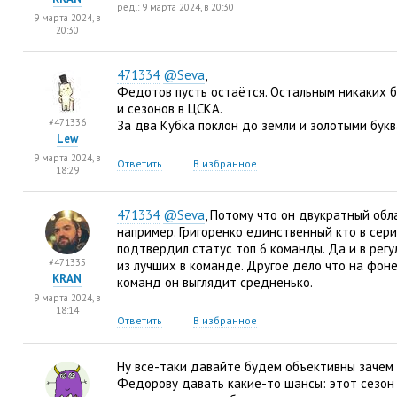
ред.: 9 марта 2024, в 20:30
9 марта 2024, в
20:30
471334
@Seva
,
Федотов пусть остаётся. Остальным никаких 
и сезонов в ЦСКА.
#471336
За два Кубка поклон до земли и золотыми бук
Lew
9 марта 2024, в
Ответить
В избранное
18:29
471334
@Seva
, Потому что он двукратный обл
например. Григоренко единственный кто в сер
подтвердил статус топ 6 команды. Да и в рег
#471335
из лучших в команде. Другое дело что на фоне
KRAN
команд он выглядит средненько.
9 марта 2024, в
18:14
Ответить
В избранное
Ну все-таки давайте будем объективны зачем 
Федорову давать какие-то шансы: этот сезон