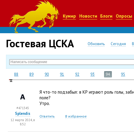
Кумир
Новости
Блоги
Опросы
Гостевая ЦСКА
Обновить
Сегодня
88
89
90
91
92
93
94
95
Я что-то подзабыл: в КР играют роль голы
,
заб
поле?
Утро.
#471345
Splendis
Ответить
В избранное
12 марта 2024, в
8:52