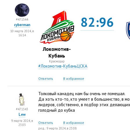
82:96
#471344
cyberman
10 марта 2024, в
16:14
Локомотив-
Кубань
Краснодар
#Локомотив-КубаньЦСКА
Ответить
В избранное
Толковый канадец нам бы очень не помешал.
Да хоть кто-то
,
кто умеет в большинство
,
в м
лидеров
,
собственно
,
в подбор этих делающих
#471343
голодный до кубка
Lew
9 марта 2024, в
Ответить
В избранное
23:03
ред.: 9 марта 2024, в 23:08