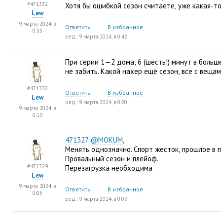
#471332
Хотя бы ошибкой сезон считаете
,
уже какая-т
Lew
9 марта 2024, в
Ответить
В избранное
0:35
ред.: 9 марта 2024, в 0:42
При серии 1—2 дома
,
6
(
шесть!) минут в больш
не забить. Какой нахер ещё сезон
,
все с веща
#471330
Ответить
В избранное
Lew
ред.: 9 марта 2024, в 0:20
9 марта 2024, в
0:19
471327
@MOKUM
,
Менять однозначно. Спорт жесток
,
прошлое в 
Провальный сезон и плейоф.
#471329
Перезагрузка необходима
Lew
9 марта 2024, в
Ответить
В избранное
0:05
ред.: 9 марта 2024, в 0:09