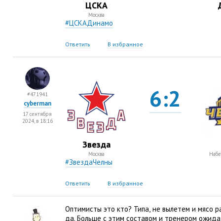
ЦСКА
Москва
#ЦСКАДинамо
Ответить
В избранное
6:2
#471941
cyberman
17 сентября
2024, в 18:16
Звезда
Москва
Наб
#ЗвездаЧелны
Ответить
В избранное
Оптимисты это кто? Типа
,
не вылетем и мясо р
да. Больше с этим составом и тренером ожида