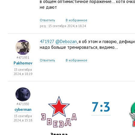
в общем оптимистичное поражение… хотя очко
не дают
Ответить
В избранное
ред.: 15 сентября 2024, в 18:24
471927
@Debozan
, я об этом и говорю
,
дефици
надо больше тренироваться
,
видимо…
#471931
Ответить
В избранное
Pakhomov
15 сентября
2024, в 18:19
7:3
#471930
cyberman
15 сентября
2024, в 15:18
Звезда