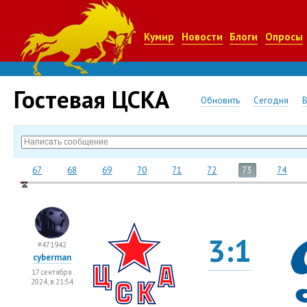
Кумир
Новости
Блоги
Опросы
Гостевая ЦСКА
Обновить
Сегодня
67
68
69
70
71
72
73
74
3:1
#471942
cyberman
17 сентября
2024, в 21:54