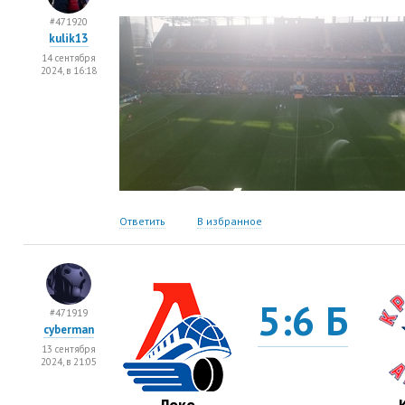
#471920
kulik13
14 сентября
2024, в 16:18
Ответить
В избранное
5:6 Б
#471919
cyberman
13 сентября
2024, в 21:05
Локо