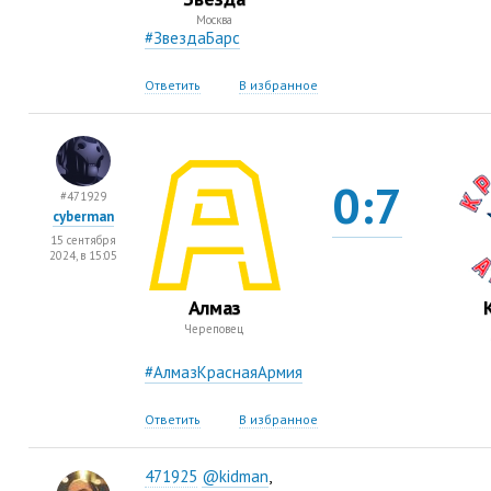
Москва
#ЗвездаБарс
Ответить
В избранное
0:7
#471929
cyberman
15 сентября
2024, в 15:05
Алмаз
Череповец
#АлмазКраснаяАрмия
Ответить
В избранное
471925
@kidman
,