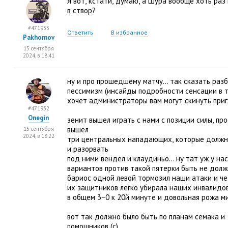
Я вот
,
кстати
,
думаю
,
а Шура вообще хоть раз 
в створ?
#471933
Ответить
В избранное
Pakhomov
15 сентября
2024, в 18:41
ну и про прошедшему матчу… так сказать раз
пессимизм
(
инсайды подробности сенсации в 
хочет администраторы вам могут скинуть при
#471932
Onegin
зенит вышел играть с нами с позиции силы
,
про
вышел
15 сентября
2024, в 18:22
три центральных нападающих
,
которые должн
и разорвать
под ними вендел и клаудиньо… ну тат уж у на
вариантов против такой пятерки быть не дол
бариос одной левой тормозил наши атаки и ч
их защитников легко убирала наших инвалидов
в общем 3−0 к 20й минуте и довольная рожа м
вот так должно было быть по планам семака и 
помощников
(
с)