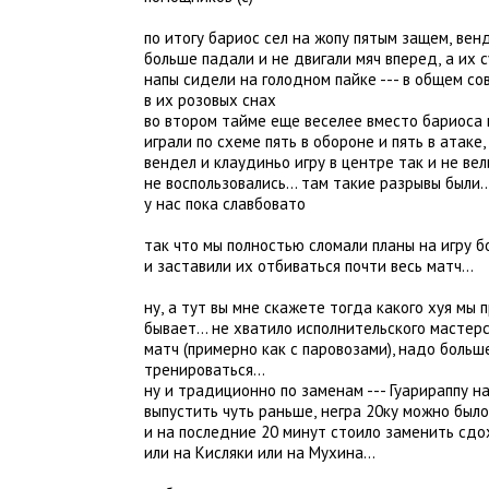
по итогу бариос сел на жопу пятым защем
,
венд
больше падали и не двигали мяч вперед
,
а их 
напы сидели на голодном пайке --- в общем со
в их розовых снах
во втором тайме еще веселее вместо бариоса 
играли по схеме пять в обороне и пять в атаке
,
вендел и клаудиньо игру в центре так и не ве
не воспользовались… там такие разрывы были
у нас пока славбовато
так что мы полностью сломали планы на игру 
и заставили их отбиваться почти весь матч…
ну
,
а тут вы мне скажете тогда какого хуя мы 
бывает… не хватило исполнительского мастер
матч
(
примерно как с паровозами), надо больш
тренироваться…
ну и традиционно по заменам --- Гуарираппу н
выпустить чуть раньше
,
негра 20ку можно было
и на последние 20 минут стоило заменить сд
или на Кисляки или на Мухина…