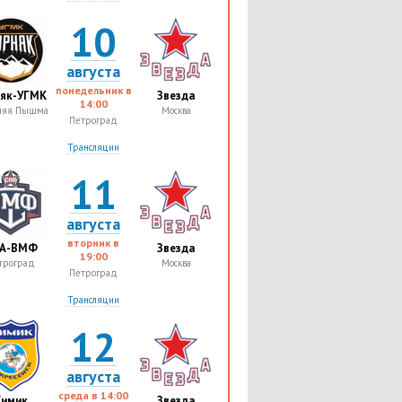
10
августа
понедельник в
няк-УГМК
Звезда
14:00
няя Пышма
Москва
Петроград
Трансляции
11
августа
вторник в
А-ВМФ
Звезда
19:00
троград
Москва
Петроград
Трансляции
12
августа
среда в
14:00
Химик
Звезда