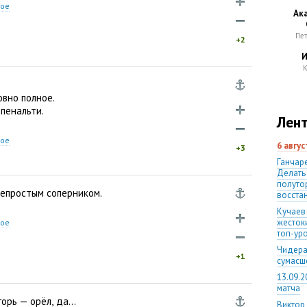
ное
Ак
Пе
+2
И
К
овно полное.
пенальти.
Лент
ное
6 авгу
+3
Ганчаре
Делать
полуто
епростым соперником.
восста
Кучаев
жесток
ное
топ-ур
Чидера
+1
сумас
13.09.2
матча
Игорь — орёл
,
да…
Виктор