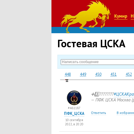
Кумир
Н
Гостевая ЦСКА
448
449
450
451
452
➕3️⃣????????
#ЦСКАКра
— ПФК ЦСКА Москва
(
#461187
Ответить
В избран
ПФК_ЦСКА
10 сентября
2022, в 20:20