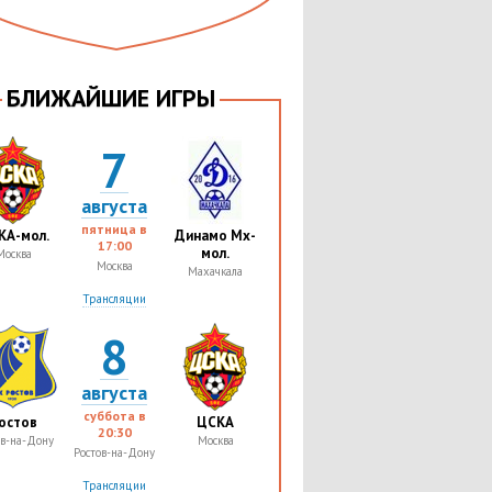
БЛИЖАЙШИЕ ИГРЫ
7
августа
пятница в
КА-мол.
Динамо Мх-
17:00
мол.
Москва
Москва
Махачкала
Трансляции
8
августа
суббота в
остов
ЦСКА
20:30
ов-на-Дону
Москва
Ростов-на-Дону
Трансляции