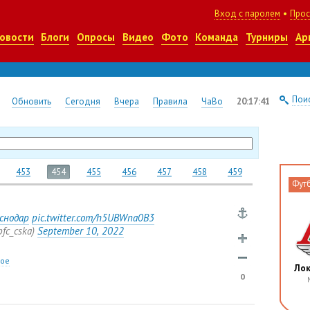
Вход с паролем
•
Прос
овости
Блоги
Опросы
Видео
Фото
Команда
Турниры
Ар
Поис
Обновить
Сегодня
Вчера
Правила
ЧаВо
20:17:41
453
454
455
456
457
458
459
Фут
снодар
pic.twitter.com/h5UBWna0B3
pfc_cska)
September 10
,
2022
ное
Ло
0