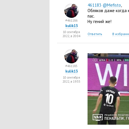
461183
@Mefisto
,
Обляков даже когда 
пас.
#461186
Ну гений же!
kulik13
10 сентября
Ответить
В избран
2022, в 20:04
#461185
kulik13
10 сентября
2022, в 19:55