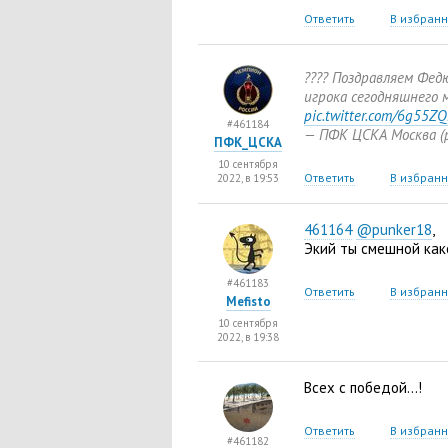
Ответить
В избран
???? Поздравляем Федю
игрока сегодняшнего м
pic.twitter.com/6g55ZQ
#461184
— ПФК ЦСКА Москва
(
ПФК_ЦСКА
10 сентября
Ответить
В избран
2022, в 19:53
461164
@punker18
,
Экий ты смешной како
#461183
Ответить
В избран
Mefisto
10 сентября
2022, в 19:38
Всех с победой…!
Ответить
В избран
#461182