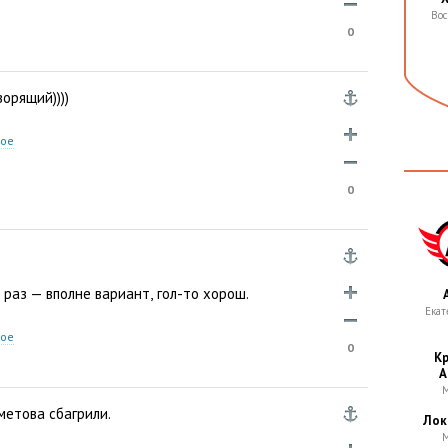
Вос
0
орящий))))
ное
0
у раз — вполне вариант
,
гол-то хорош.
Екат
ное
0
Кр
А
М
метова сбагрили.
Лок
М