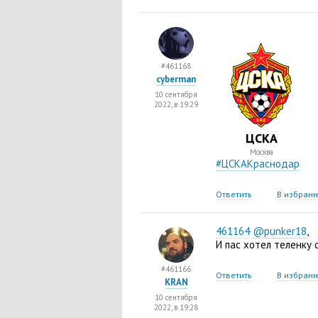
#461168
cyberman
10 сентября
2022, в 19:29
ЦСКА
Москва
#ЦСКАКраснодар
Ответить
В избран
461164
@punker18
,
И пас хотел теленку 
#461166
Ответить
В избран
KRAN
10 сентября
2022, в 19:28