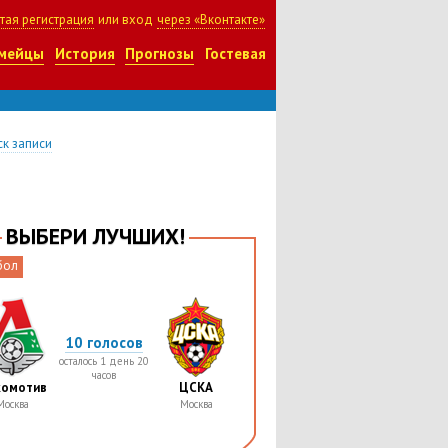
тая регистрация
или вход
через «Вконтакте»
мейцы
История
Прогнозы
Гостевая
к записи
ВЫБЕРИ ЛУЧШИХ!
бол
10 голосов
осталось 1 день 20
часов
комотив
ЦСКА
Москва
Москва