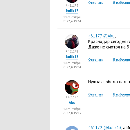
Ответить
В избран
#461179
kulik13
10 сентября
2022, в 19:34
461177
@Aku
,
Краснодар сегодня г
Даже не смотря на 3 
#461178
kulik13
Ответить
В избран
10 сентября
2022, в 19:34
Нужная победа над н
Ответить
В избран
#461177
Aku
10 сентября
2022, в 19:33
461172
@kulik13
, а 