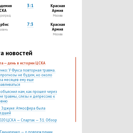
3:1
адемия
Красная
СКА
Армия
троград
Москва
7:3
рбис
Красная
Армия
азань
Москва
а новостей
ста — день в истории ЦСКА
нко: У Фукса повторная травма.
 прогнозы не будем, но около
ра месяцев ему еще
навливаться
 объяснил нам, как прошел через
ие травмы, слезы и депрессию к
овню
 Эджуке: Атмосфера была
шедшей
020 ЦСКА — Спартак — 3:1. Обзор
 Ганчаренко — о повреждении