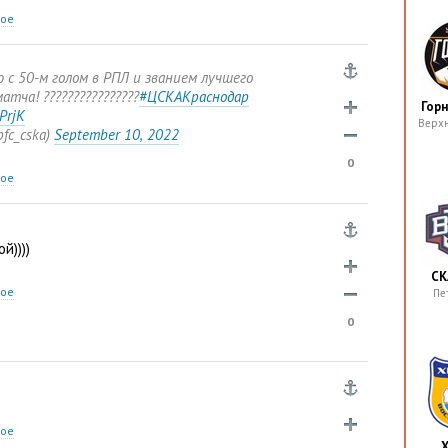
ное
 с 50-м голом в РПЛ и званием лучшего
атча! ????????????????
#ЦСКАКраснодар
Гор
PrjK
Верх
pfc_cska)
September 10
,
2022
0
ное
й))))
СК
ное
Пе
0
ное