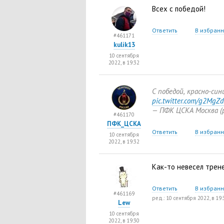
Всех с победой!
Ответить
В избран
#461171
kulik13
10 сентября
2022, в 19:32
С победой
,
красно-сини
pic.twitter.com/g2MgZ
— ПФК ЦСКА Москва
(
#461170
ПФК_ЦСКА
Ответить
В избран
10 сентября
2022, в 19:32
Как-то невесел трен
Ответить
В избран
#461169
ред.: 10 сентября 2022, в 19:
Lew
10 сентября
2022, в 19:30