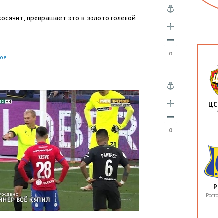
косячит
,
превращает это в
золото
голевой
0
ное
ЦС
0
Р
Рост