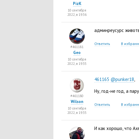
PizK
10 сентября
2022, в 19:36
админреусурс животв
Ответить
В избран
#461181
Geo
10 сентября
2022, в 19:35
461165
@punker18
,
Ну
,
год-не год
,
а пар
#461180
Wilson
Ответить
В избран
10 сентября
2022, в 19:35
И как хорошо
,
что Ах