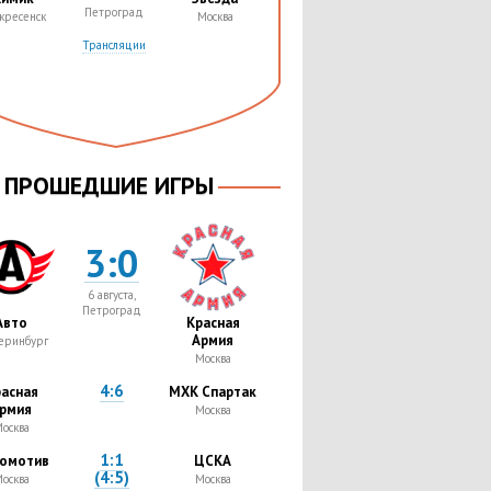
Петроград
кресенск
Москва
Трансляции
ПРОШЕДШИЕ ИГРЫ
3:0
6 августа,
Петроград
Авто
Красная
Армия
еринбург
Москва
4:6
асная
МХК Спартак
рмия
Москва
осква
1:1
омотив
ЦСКА
(4:5)
осква
Москва