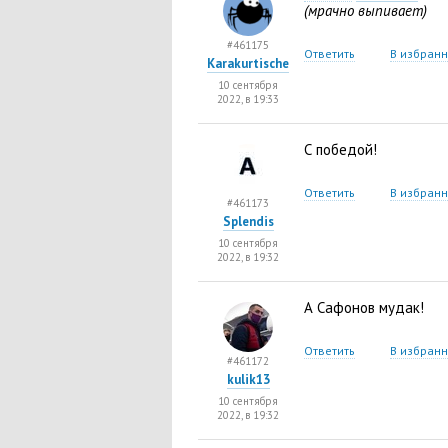
(мрачно выпивает)
#461175
Ответить
В избран
Karakurtische
10 сентября
2022, в 19:33
С победой!
Ответить
В избран
#461173
Splendis
10 сентября
2022, в 19:32
А Сафонов мудак!
Ответить
В избран
#461172
kulik13
10 сентября
2022, в 19:32