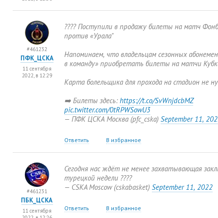
???? Поступили в продажу билеты на матч Фонб
против
«
Урала"
#461232
Напоминаем
,
что владельцам сезонных абонеме
ПФК_ЦСКА
в команду» приобретать билеты на матчи Кубк
11 сентября
2022, в 12:29
Карта болельщика для прохода на стадион не н
➡️ Билеты здесь:
https://t.co/SvWnjdcbMZ
pic.twitter.com/0tRPWSowU3
— ПФК ЦСКА Москва
(
pfc_cska)
September 11
,
202
Ответить
В избранное
Сегодня нас ждёт не менее захватывающая зак
турецкой недели ????
— CSKA Moscow
(
cskabasket)
September 11
,
2022
#461231
ПБК_ЦСКА
Ответить
В избранное
11 сентября
2022, в 12:26