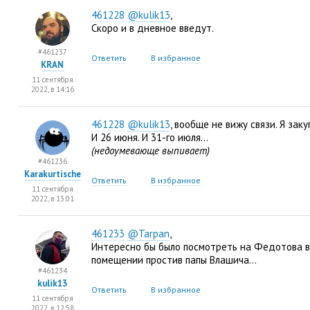
461228
@kulik13
,
Скоро и в дневное введут.
#461237
Ответить
В избранное
KRAN
11 сентября
2022, в 14:16
461228
@kulik13
, вообще не вижу связи. Я зак
И 26 июня. И 31-го июля…
(недоумевающе выпивает)
#461236
Karakurtische
Ответить
В избранное
11 сентября
2022, в 13:01
461233
@Tarpan
,
Интересно бы было посмотреть на Федотова 
помещении простив папы Влашича…
#461234
kulik13
Ответить
В избранное
11 сентября
2022, в 12:58