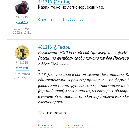
461216
@Faktor
,
Казах тоже не легионер
,
если что.
#461219
Ответить
В избранное
kulik13
11 сентября
2022, в 10:11
461216
@Faktor
,
Регламент МИР Российской Премьер-Лиги
(
МИР 
России по футболу среди команд клубов Премьер
#461218
2022−2023 годов
Mefisto
…
12.8. Для участия в одном сезоне Чемпионата
,
К
11 сентября
2022, в 9:57
единовременно зарегистрировать: — по форме №
(
двадцати пяти) футболистов
,
в том числе не б
(
тринадцати) «легионеров», из которых одновре
в матче Чемпионата за один клуб могут находит
«легионеров».
Так что можно.
Ответить
В избранное