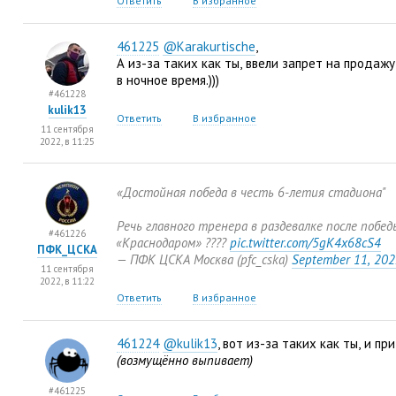
Ответить
В избранное
461225
@Karakurtische
,
А из-за таких как ты
,
ввели запрет на продажу
в ночное время.)))
#461228
kulik13
Ответить
В избранное
11 сентября
2022, в 11:25
«Достойная победа в честь 6-летия стадиона"
Речь главного тренера в раздевалке после побед
#461226
«
Краснодаром» ????
pic.twitter.com/5gK4x68cS4
ПФК_ЦСКА
— ПФК ЦСКА Москва
(
pfc_cska)
September 11
,
202
11 сентября
2022, в 11:22
Ответить
В избранное
461224
@kulik13
, вот из-за таких как ты
,
и пр
(возмущённо выпивает)
#461225