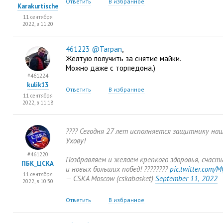
Ответить
В избранное
Karakurtische
11 сентября
2022, в 11:20
461223
@Tarpan
,
Жёлтую получить за снятие майки.
Можно даже с торпедона.)
#461224
kulik13
Ответить
В избранное
11 сентября
2022, в 11:18
???? Сегодня 27 лет исполняется защитнику наш
Ухову!
#461220
Поздравляем и желаем крепкого здоровья
,
счаст
ПБК_ЦСКА
и новых больших побед! ????????
pic.twitter.com
11 сентября
— CSKA Moscow
(
cskabasket)
September 11
,
2022
2022, в 10:30
Ответить
В избранное