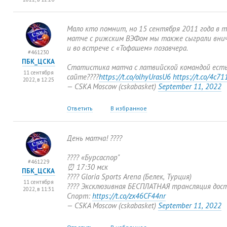
Мало кто помнит
,
но 15 сентября 2011 года в 
матче с рижским ВЭФом мы также сыграли вни
и во встрече с «Тофашем» позавчера.
#461230
ПБК_ЦСКА
Статистика матча с латвийской командой ест
11 сентября
сайте????
https://t.co/olhyUrasU6
https://t.co/4c7
2022, в 12:25
— CSKA Moscow
(
cskabasket)
September 11
,
2022
Ответить
В избранное
День матча! ????
???? «Бурсаспор"
#461229
⏰ 17:30 мск
ПБК_ЦСКА
???? Gloria Sports Arena
(
Белек
,
Турция)
11 сентября
???? Эксклюзивная БЕСПЛАТНАЯ трансляция дос
2022, в 11:31
Спорт:
https://t.co/zx46CF44nr
— CSKA Moscow
(
cskabasket)
September 11
,
2022