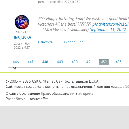
ред.: 11 сентября 2022, в 9:59
???? Happy Birthday
,
Emil! We wish you good healt
victories! All the best! ????????
pic.twitter.com/N1c
— CSKA Moscow
(
cskabasket)
September 11
,
2022
#461217
ПБК_ЦСКА
Ответить
В избранное
11 сентября
2022, в 9:57
446
447
448
449
450
451
452
453
© 2003 — 2026, CSKA.INternet. Cайт болельщиков ЦСКА
Сайт может содержать контент, не предназначенный для лиц младше 16-
О сайте
Соглашение
Правообладателям
Викторина
Разработка —
rasuvaeff™