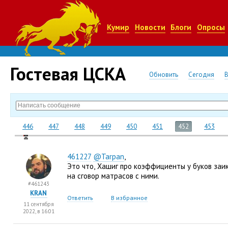
Кумир
Новости
Блоги
Опросы
Гостевая ЦСКА
Обновить
Сегодня
446
447
448
449
450
451
452
453
461227
@Tarpan
,
Это что
,
Хашиг про коэффициенты у буков заик
на сговор матрасов с ними.
#461243
KRAN
Ответить
В избранное
11 сентября
2022, в 16:01