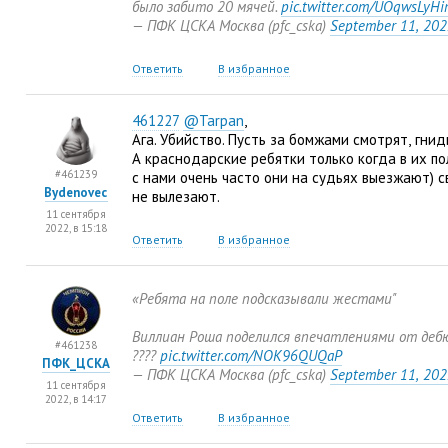
было забито 20 мячей.
pic.twitter.com/UOqwsLyH
— ПФК ЦСКА Москва
(
pfc_cska)
September 11
,
202
Ответить
В избранное
461227
@Tarpan
,
Ага. Убийство. Пусть за бомжами смотрят
,
гнид
А краснодарские ребятки только когда в их по
#461239
с нами очень часто они на судьях выезжают) с
Bydenovec
не вылезают.
11 сентября
2022, в 15:18
Ответить
В избранное
«Ребята на поле подсказывали жестами"
Виллиан Роша поделился впечатлениями от де
#461238
????
pic.twitter.com/NOK96QUQaP
ПФК_ЦСКА
— ПФК ЦСКА Москва
(
pfc_cska)
September 11
,
202
11 сентября
2022, в 14:17
Ответить
В избранное