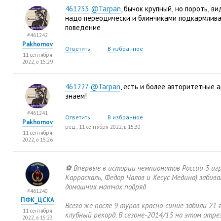
461233
@Tarpan
, бычок крупный
,
но пороть
,
ви
надо переодически и блинчиками подкармлив
поведение
#461242
Pakhomov
Ответить
В избранное
11 сентября
2022, в 15:29
461227
@Tarpan
, есть и более авторитетные 
знаем!
#461241
Ответить
В избранное
Pakhomov
ред.: 11 сентября 2022, в 15:30
11 сентября
2022, в 15:26
⚽️ Впервые в истории чемпионатов России 3 иг
Карраскаль
,
Федор Чалов и Хесус Медина) забив
домашних матчах подряд
#461240
ПФК_ЦСКА
Всего же после 9 туров красно-синие забили 21 
11 сентября
клубный рекорд. В сезоне-2014/15 на этом отр
2022, в 15:23