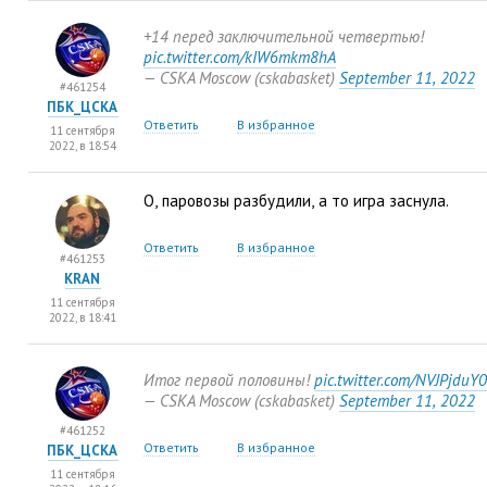
+14 перед заключительной четвертью!
pic.twitter.com/kIW6mkm8hA
— CSKA Moscow
(
cskabasket)
September 11
,
2022
#461254
ПБК_ЦСКА
Ответить
В избранное
11 сентября
2022, в 18:54
О
,
паровозы разбудили
,
а то игра заснула.
Ответить
В избранное
#461253
KRAN
11 сентября
2022, в 18:41
Итог первой половины!
pic.twitter.com/NVJPjduY
— CSKA Moscow
(
cskabasket)
September 11
,
2022
#461252
Ответить
В избранное
ПБК_ЦСКА
11 сентября