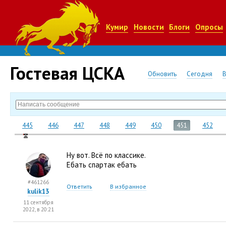
Кумир
Новости
Блоги
Опросы
Гостевая ЦСКА
Обновить
Сегодня
445
446
447
448
449
450
451
452
Ну вот. Всё по классике.
Ебать спартак ебать
#461266
Ответить
В избранное
kulik13
11 сентября
2022, в 20:21