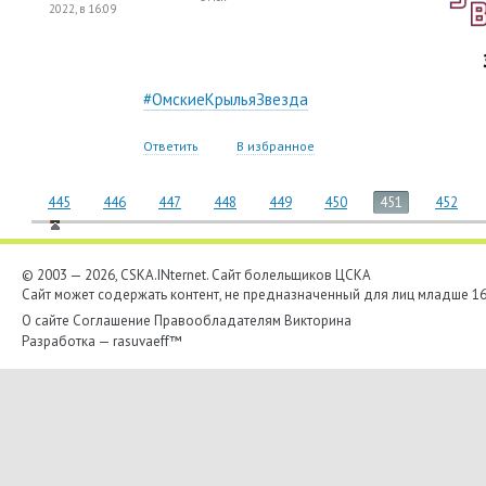
2022, в 16:09
#ОмскиеКрыльяЗвезда
Ответить
В избранное
445
446
447
448
449
450
451
452
© 2003 — 2026, CSKA.INternet. Cайт болельщиков ЦСКА
Сайт может содержать контент, не предназначенный для лиц младше 16-
О сайте
Соглашение
Правообладателям
Викторина
Разработка —
rasuvaeff™