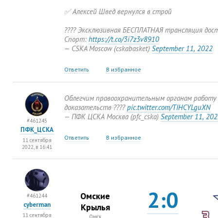
✅ Алексей Швед вернулся в строй
???? Эксклюзивная БЕСПЛАТНАЯ трансляция дос
Спорт:
https://t.co/3i7z3v8910
— CSKA Moscow
(
cskabasket)
September 11
,
2022
Ответить
В избранное
Облегчим правоохранительным органам работу 
доказательств ????
pic.twitter.com/TIHCYLguXN
— ПФК ЦСКА Москва
(
pfc_cska)
September 11
,
202
#461245
ПФК_ЦСКА
Ответить
В избранное
11 сентября
2022, в 16:41
2:0
Омские
#461244
cyberman
Крылья
11 сентября
Омск