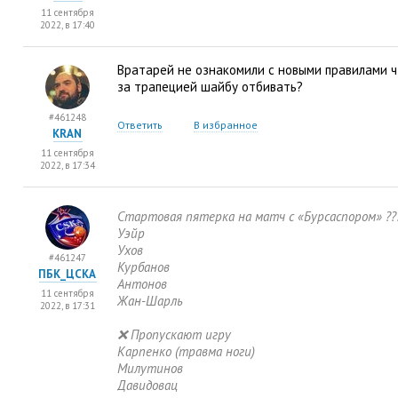
11 сентября
2022, в 17:40
Вратарей не ознакомили с новыми правилами ч
за трапецией шайбу отбивать?
#461248
Ответить
В избранное
KRAN
11 сентября
2022, в 17:34
Стартовая пятерка на матч с «Бурсаспором» ??
Уэйр
Ухов
#461247
Курбанов
ПБК_ЦСКА
Антонов
11 сентября
Жан-Шарль
2022, в 17:31
❌ Пропускают игру
Карпенко
(
травма ноги)
Милутинов
Давидовац