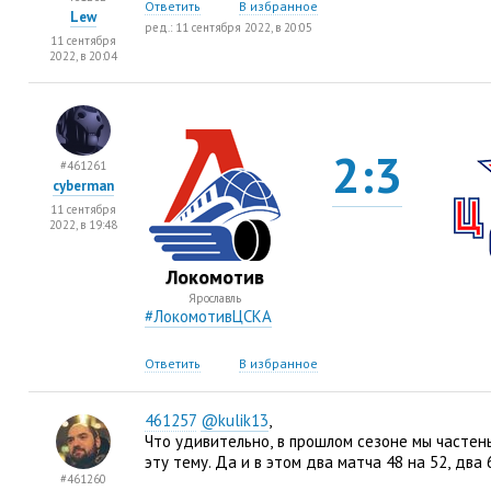
Ответить
В избранное
Lew
ред.: 11 сентября 2022, в 20:05
11 сентября
2022, в 20:04
2:3
#461261
cyberman
11 сентября
2022, в 19:48
Локомотив
Ярославль
#ЛокомотивЦСКА
Ответить
В избранное
461257
@kulik13
,
Что удивительно
,
в прошлом сезоне мы частен
эту тему. Да и в этом два матча 48 на 52
,
два 
#461260