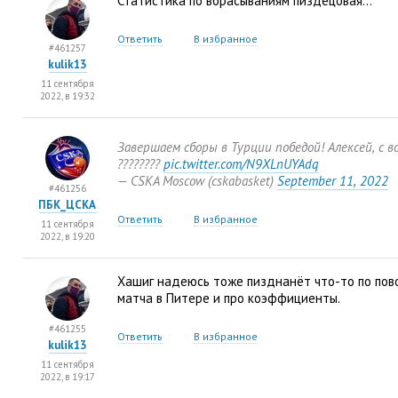
Статистика по вбрасываниям пиздецовая…
Ответить
В избранное
#461257
kulik13
11 сентября
2022, в 19:32
Завершаем сборы в Турции победой! Алексей
,
с в
????????
pic.twitter.com/N9XLnUYAdq
— CSKA Moscow
(
cskabasket)
September 11
,
2022
#461256
ПБК_ЦСКА
Ответить
В избранное
11 сентября
2022, в 19:20
Хашиг надеюсь тоже пизднанёт что-то по пов
матча в Питере и про коэффициенты.
#461255
Ответить
В избранное
kulik13
11 сентября
2022, в 19:17