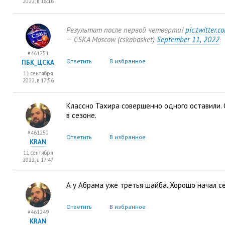
2022, в 18:16
Результат после первой четверти!
pic.twitter.
— CSKA Moscow
(
cskabasket)
September 11
,
2022
#461251
Ответить
В избранное
ПБК_ЦСКА
11 сентября
2022, в 17:56
Классно Тахира совершенно одного оставили. 
в сезоне.
#461250
Ответить
В избранное
KRAN
11 сентября
2022, в 17:47
А у Абрама уже третья шайба. Хорошо начал се
Ответить
В избранное
#461249
KRAN