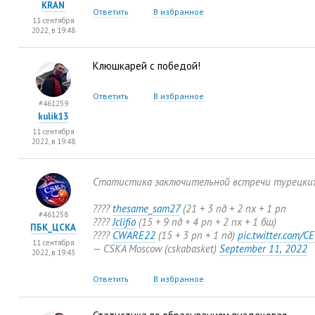
KRAN
Ответить
В избранное
11 сентября
2022, в 19:48
Клюшкарей с победой!
Ответить
В избранное
#461259
kulik13
11 сентября
2022, в 19:48
Статистика заключительной встречи турецких 
????
thesame_sam27
(
21 + 3 пд + 2 пх + 1 рп
#461258
????
Jclifio
(
15 + 9 пд + 4 рп + 2 пх + 1 бш)
ПБК_ЦСКА
????
CWARE22
(
15 + 3 рп + 1 пд)
pic.twitter.com/
11 сентября
— CSKA Moscow
(
cskabasket)
September 11
,
2022
2022, в 19:43
Ответить
В избранное