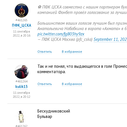
⚽️ ПФК ЦСКА совместно с нашим партнером бук
компанией Фонбет провёл голосование за лучший
#461265
Большинством ваших голосов лучшим был призн
ПФК_ЦСКА
Анатольевича Набабкина в ворота
«
Ахмата» в 6
11 сентября
pic.twitter.com/fgB03hy9zx
2022, в 20:16
— ПФК ЦСКА Москва
(
pfc_cska)
September 11
,
202
Ответить
В избранное
Так и не понял
,
что выдающегося в голе Проме
комментатора.
#461264
Ответить
В избранное
kulik13
11 сентября
2022, в 20:12
Бескудниковский
Бульвар
#461262