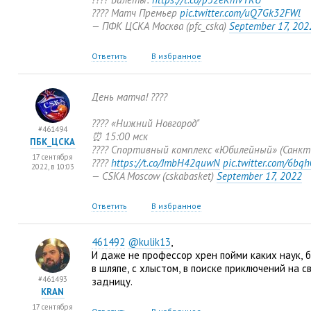
???? Матч Премьер
pic.twitter.com/uQ7Gk32FWl
— ПФК ЦСКА Москва
(
pfc_cska)
September 17
,
202
Ответить
В избранное
День матча! ????
???? «Нижний Новгород"
#461494
⏰ 15:00 мск
ПБК_ЦСКА
???? Спортивный комплекс
«
Юбилейный»
(
Санкт
17 сентября
????
https://t.co/JmbH42quwN
pic.twitter.com/6bq
2022, в 10:03
— CSKA Moscow
(
cskabasket)
September 17
,
2022
Ответить
В избранное
461492
@kulik13
,
И даже не профессор хрен пойми каких наук
,
б
в шляпе
,
с хлыстом
,
в поиске приключений на 
#461493
задницу.
KRAN
17 сентября