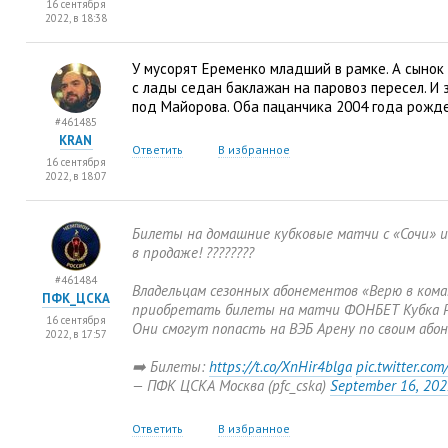
16 сентября
2022, в 18:38
У мусорят Еременко младший в рамке. А сынок
с лады седан баклажан на паровоз пересел. И
под Майорова. Оба пацанчика 2004 года рожде
#461485
KRAN
Ответить
В избранное
16 сентября
2022, в 18:07
Билеты на домашние кубковые матчи с «Сочи» и
в продаже! ????????
#461484
Владельцам сезонных абонементов
«
Верю в кома
ПФК_ЦСКА
приобретать билеты на матчи ФОНБЕТ Кубка Р
16 сентября
Они смогут попасть на ВЭБ Арену по своим або
2022, в 17:57
➡️ Билеты:
https://t.co/XnHir4blga
pic.twitter.c
— ПФК ЦСКА Москва
(
pfc_cska)
September 16
,
202
Ответить
В избранное