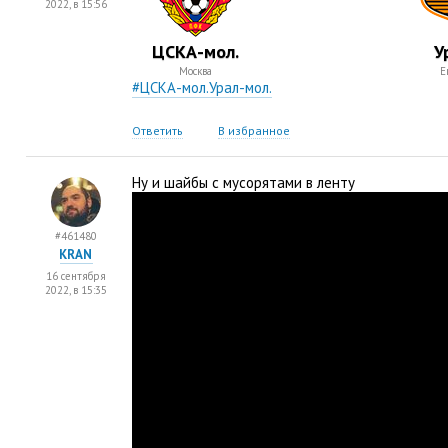
2022, в 15:56
ЦСКА-мол.
У
Москва
Е
#ЦСКА-мол.Урал-мол.
Ответить
В избранное
Ну и шайбы с мусорятами в ленту
#461480
KRAN
16 сентября
2022, в 15:35