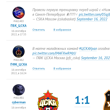
Провели первую тренировку перед игрой с «Ни
в Санкт-Петербурге ⛹????‍♂️
pic.twitter.com/05qj
— CSKA Moscow
(
cskabasket)
September 16
,
2022
#461483
ПБК_ЦСКА
Ответить
В избранное
16 сентября
2022, в 17:33
В матче молодежных команд
#ЦСКАУрал
сегодня
pic.twitter.com/lMAFXwRMzU
— ПФК ЦСКА Москва
(
pfc_cska)
September 16
,
202
#461482
ПФК_ЦСКА
Ответить
В избранное
16 сентября
2022, в 16:24
1:1
#461481
cyberman
16 сентября