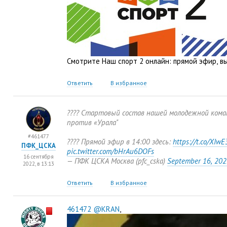
Смотрите Наш спорт 2 онлайн: прямой эфир
,
в
Ответить
В избранное
???? Стартовый состав нашей молодежной кома
против
«
Урала"
#461477
???? Прямой эфир в 14:00 здесь:
https://t.co/XIw
ПФК_ЦСКА
pic.twitter.com/bHrAu6DOFs
16 сентября
— ПФК ЦСКА Москва
(
pfc_cska)
September 16
,
202
2022, в 13:13
Ответить
В избранное
461472
@KRAN
,