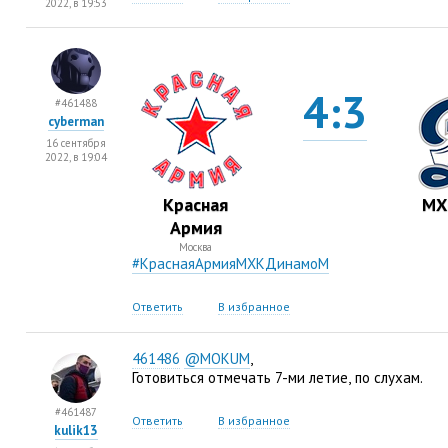
2022, в 19:53
4:3
#461488
cyberman
16 сентября
2022, в 19:04
Красная
МХ
Армия
Москва
#КраснаяАрмияМХКДинамоМ
Ответить
В избранное
461486
@MOKUM
,
Готовиться отмечать 7-ми летие
,
по слухам.
#461487
Ответить
В избранное
kulik13