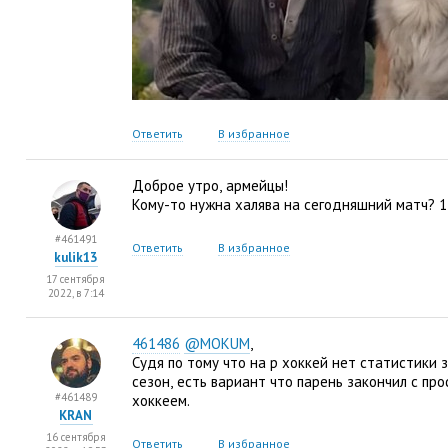
Ответить
В избранное
Доброе утро
,
армейцы!
Кому-то нужна халява на сегодняшний матч? 1
#461491
Ответить
В избранное
kulik13
17 сентября
2022, в 7:14
461486
@MOKUM
,
Судя по тому что на р хоккей нет статистики 
сезон
,
есть вариант что парень закончил с пр
#461489
хоккеем.
KRAN
16 сентября
Ответить
В избранное