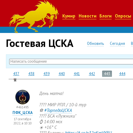
Кумир
Новости
Блоги
Опросы
Гостевая ЦСКА
Обновить
Сегодня
437
438
439
440
441
442
443
444
День матча!
???? МИР РПЛ / 10-й тур
#461495
⚽
#ТорпедоЦСКА
ПФК_ЦСКА
???? БСА
«
Лужники"
17 сентября
⌚ 14:00 мск
2022, в 10:10
☀️ +16° С
???? Билеты:
https://t.co/p32eKmVYRU