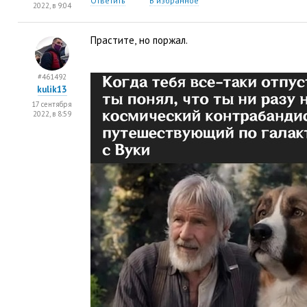
Ответить
В избранное
2022, в 9:04
Прастите
,
но поржал.
#461492
kulik13
17 сентября
2022, в 8:59