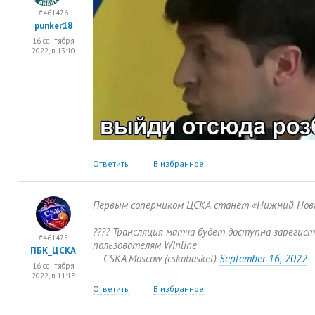
#461476
punker18
16 сентября
2022, в 13:10
Ответить
В избранное
Первым соперником ЦСКА станет
«
Нижний Нов
???? Трансляция матча будет доступна зареги
#461475
пользователям Winline
ПБК_ЦСКА
— CSKA Moscow
(
cskabasket)
September 16
,
2022
16 сентября
2022, в 11:18
Ответить
В избранное