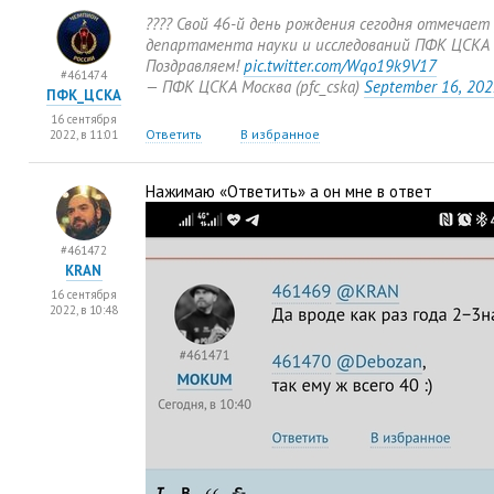
???? Свой 46-й день рождения сегодня отмечает
департамента науки и исследований ПФК ЦСКА 
Поздравляем!
pic.twitter.com/Wqo19k9V17
#461474
— ПФК ЦСКА Москва
(
pfc_cska)
September 16
,
202
ПФК_ЦСКА
16 сентября
Ответить
В избранное
2022, в 11:01
Нажимаю
«
Ответить» а он мне в ответ
#461472
KRAN
16 сентября
2022, в 10:48