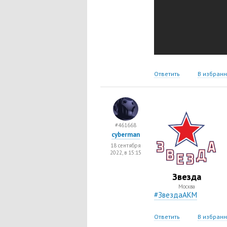
Ответить
В избран
#461668
cyberman
18 сентября
2022, в 15:15
Звезда
Москва
#ЗвездаАКМ
Ответить
В избран