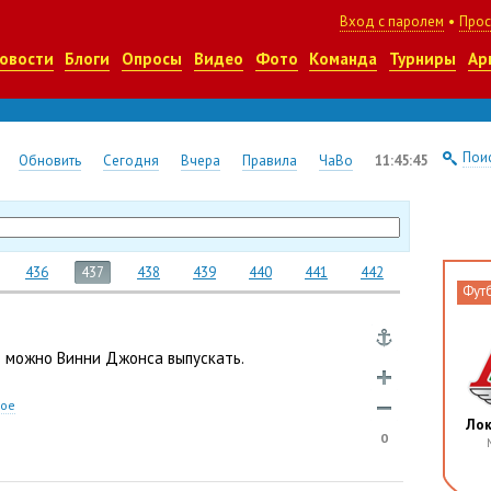
Вход с паролем
•
Прос
овости
Блоги
Опросы
Видео
Фото
Команда
Турниры
Ар
Поис
Обновить
Сегодня
Вчера
Правила
ЧаВо
11:45:46
436
437
438
439
440
441
442
Фут
в можно Винни Джонса выпускать.
ное
Ло
0