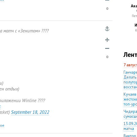
Ак
0
Пе
И
а матч с «Зенитом» ????
К
Лент
0
7 авгу
Ганчаре
Делать
полуто
и)
восста
ен отдых)
Кучаев
жесток
риложении Winline ????
топ-ур
k
Чидера
asket)
September 18
,
2022
сумас
13.09.2
ное
матча
Виктор