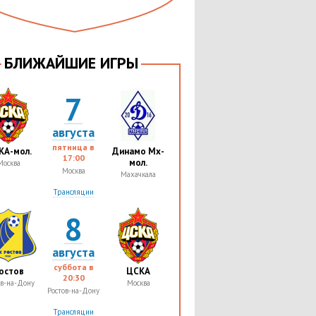
БЛИЖАЙШИЕ ИГРЫ
7
августа
пятница в
КА-мол.
Динамо Мх-
17:00
мол.
Москва
Москва
Махачкала
Трансляции
8
августа
суббота в
остов
ЦСКА
20:30
ов-на-Дону
Москва
Ростов-на-Дону
Трансляции