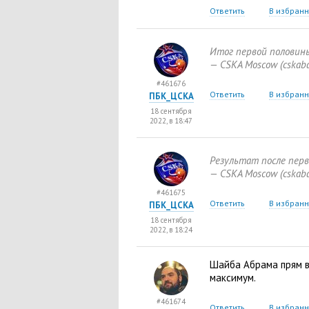
Ответить
В избран
Итог первой полови
— CSKA Moscow
(
cskab
#461676
Ответить
В избран
ПБК_ЦСКА
18 сентября
2022, в 18:47
Результат после пер
— CSKA Moscow
(
cskab
#461675
Ответить
В избран
ПБК_ЦСКА
18 сентября
2022, в 18:24
Шайба Абрама прям в
максимум.
#461674
Ответить
В избран