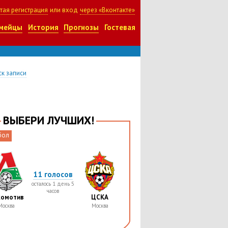
тая регистрация
или вход
через «Вконтакте»
мейцы
История
Прогнозы
Гостевая
к записи
ВЫБЕРИ ЛУЧШИХ!
бол
11 голосов
осталось 1 день 5
часов
комотив
ЦСКА
Москва
Москва