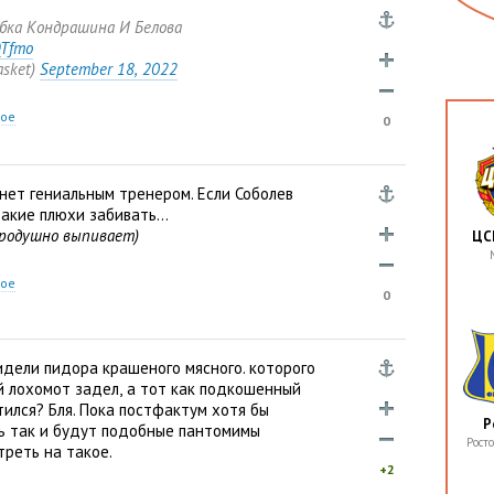
бка Кондрашина И Белова
QTfmo
asket)
September 18
,
2022
ное
0
нет гениальным тренером. Если Соболев
такие плюхи забивать…
бродушно выпивает)
ЦС
ное
0
идели пидора крашеного мясного. которого
й лохомот задел
,
а тот как подкошенный
тился? Бля. Пока постфактум хотя бы
Р
ть так и будут подобные пантомимы
Рост
треть на такое.
+2