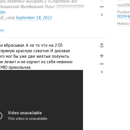
ей академии выиграли у «Спартака» все
команд
rva200
мяча»
ношеской Футбольной Лиги! ????????????????
TJdx
Pozdee
ЦСКА о
0
ПОЛУЧ
pfc_cska)
September 18
,
2022
нового
Mefisto
Адольф
ЦСКА
ное
ВЭБ по
этому?
 вбрасывал. А за то что на 2:03
Джоке
 прямую красную схватил. И дисквал
ЦСКА —
ого мог бы уже две желтые получить.
не лежит и не корчит из себя невинно
Не уво
 МЮ прикольная.
0