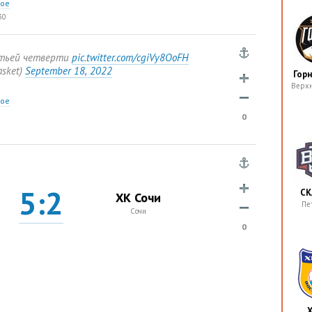
ное
30
етьей четверти
pic.twitter.com/cgiVy8OoFH
asket)
September 18
,
2022
Гор
Верх
ное
0
5:2
СК
ХК Сочи
Пе
Сочи
0