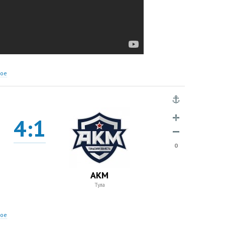
ное
4:1
0
АКМ
Тула
ное