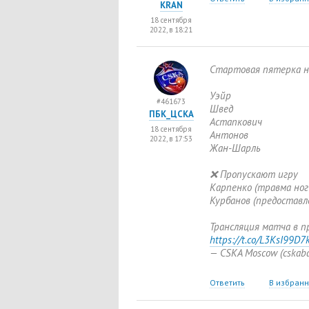
KRAN
18 сентября
2022, в 18:21
Стартовая пятерка н
Уэйр
#461673
Швед
ПБК_ЦСКА
Астапкович
18 сентября
Антонов
2022, в 17:53
Жан-Шарль
❌ Пропускают игру
Карпенко
(
травма ног
Курбанов
(
предоставл
Трансляция матча в п
https://t.co/L3KsI99D7
— CSKA Moscow
(
cskab
Ответить
В избран