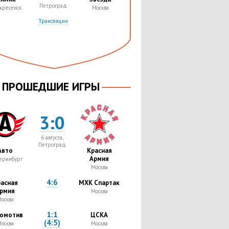
Петроград
кресенск
Москва
Трансляции
ПРОШЕДШИЕ ИГРЫ
3:0
6 августа,
Петроград
Авто
Красная
Армия
еринбург
Москва
4:6
асная
МХК Спартак
рмия
Москва
осква
1:1
омотив
ЦСКА
(4:5)
осква
Москва