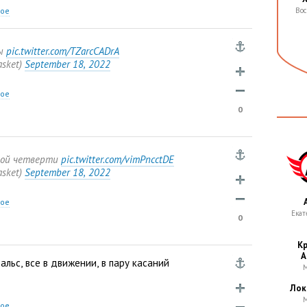
ное
Вос
ны
pic.twitter.com/TZarcCADrA
asket)
September 18
,
2022
ное
0
вой четверти
pic.twitter.com/vimPncctDE
asket)
September 18
,
2022
ное
Екат
0
Кр
А
альс
,
все в движении
,
в пару касаний
М
Лок
М
ное