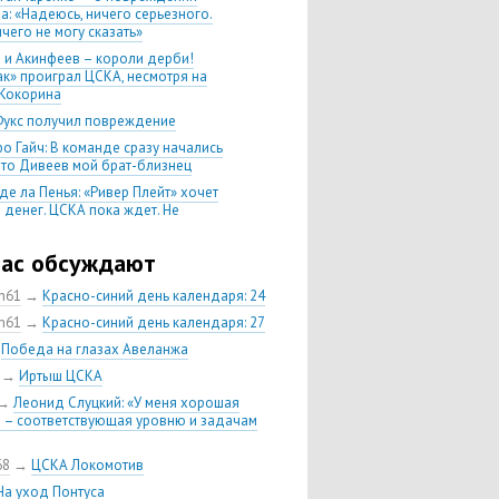
а: «Надеюсь, ничего серьезного.
чего не могу сказать»
 и Акинфеев – короли дерби!
ак» проиграл ЦСКА, несмотря на
Кокорина
Фукс получил повреждение
о Гайч: В команде сразу начались
 что Дивеев мой брат-близнец
де ла Пенья: «Ривер Плейт» хочет
 денег. ЦСКА пока ждет. Не
, что сделка близка к завершению»
020 Химки — ЦСКА — 0:2. Обзор
час обсуждают
ch61
→
Красно-синий день календаря: 24
 матч сезона в РПЛ —
нейшая победа ЦСКА. Гончаренко
ch61
→
Красно-синий день календаря: 27
л 11 россиян в старте
→
Победа на глазах Авеланжа
нко — о Гайче: «Если покупаем за
→
Иртыш ЦСКА
 деньги, значит, рассчитываем как
овного форварда»
→
Леонид Слуцкий: «У меня хорошая
 – соответствующая уровню и задачам
енко: «Влашича сложно заменить,
аеву и Дзагоеву сегодня это
ь»
68
→
ЦСКА Локомотив
тин Кучаев: «Гол забивает
На уход Понтуса