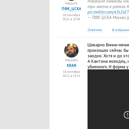
Накануне команды наш
#461670
три матча в рамках Ю
ПФК_ЦСКА
pic.twitter.com/x3s2sE
18 сентября
— ПФК ЦСКА Москва
(
2022, в 15:45
Ответить
В избран
Шикарно Винни мячики
произошло сейчас бы
заодно. Хотя и до эт
#461669
А Кантона молодец
,
KRAN
убиенного. И форма у
18 сентября
2022, в 15:31