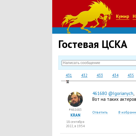
Кумир
Н
Гостевая ЦСКА
431
432
433
434
435
461680
@Igorianych
,
Вот на таких актеро
#461683
Ответить
В избран
KRAN
18 сентября
2022, в 19:54