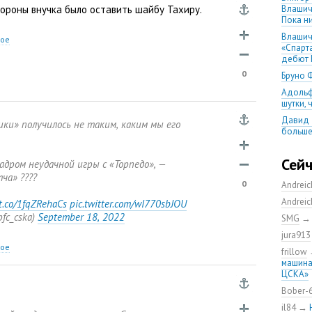
тороны внучка было оставить шайбу Тахиру.
Влашич
Пока ни
Влашич
ное
«Спарт
дебют 
0
Бруно 
Адольф
шутки,
Давид 
ики» получилось не таким
,
каким мы его
больше
уверен
08.08.2
Сей
адром неудачной игры с «Торпедо», —
матча
ча» ????
0
Andrei
Первый
уверен
Andrei
/t.co/1fqZRehaCs
pic.twitter.com/wI770sbJOU
выпусти
pfc_cska)
September 18
,
2022
SMG
Ганчаре
jura913
большие
ное
на осн
frillow
машина
Ганчар
ЦСКА»
но Куч
удалос
Bober-
Констан
il84
→