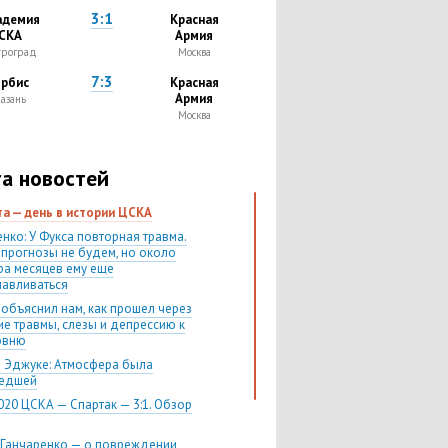
3:1
адемия
Красная
СКА
Армия
троград
Москва
7:3
рбис
Красная
Армия
азань
Москва
а новостей
ста — день в истории ЦСКА
нко: У Фукса повторная травма.
 прогнозы не будем, но около
ра месяцев ему еще
навливаться
 объяснил нам, как прошел через
ие травмы, слезы и депрессию к
овню
 Эджуке: Атмосфера была
шедшей
020 ЦСКА — Спартак — 3:1. Обзор
 Ганчаренко — о повреждении