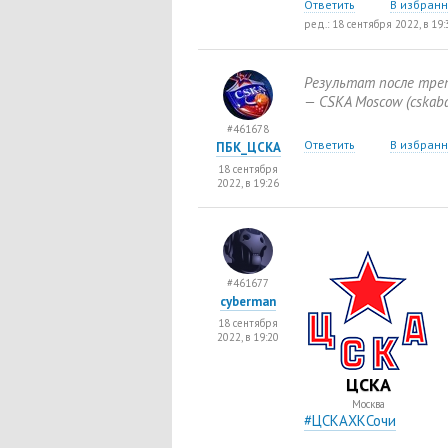
Ответить
В избран
ред.: 18 сентября 2022, в 19:
Результат после тр
— CSKA Moscow
(
cskab
#461678
Ответить
В избран
ПБК_ЦСКА
18 сентября
2022, в 19:26
#461677
cyberman
18 сентября
2022, в 19:20
ЦСКА
Москва
#ЦСКАХКСочи