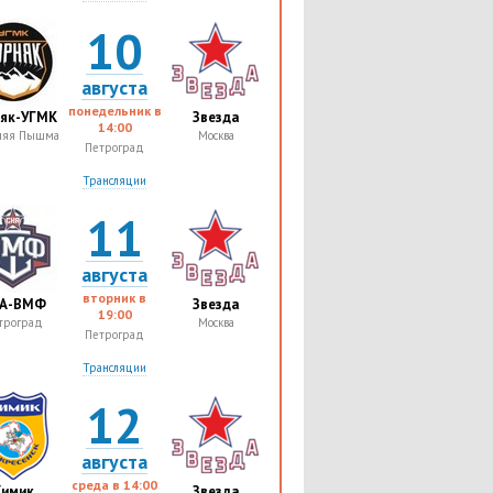
10
августа
понедельник в
няк-УГМК
Звезда
14:00
няя Пышма
Москва
Петроград
Трансляции
11
августа
вторник в
А-ВМФ
Звезда
19:00
троград
Москва
Петроград
Трансляции
12
августа
среда в
14:00
Химик
Звезда