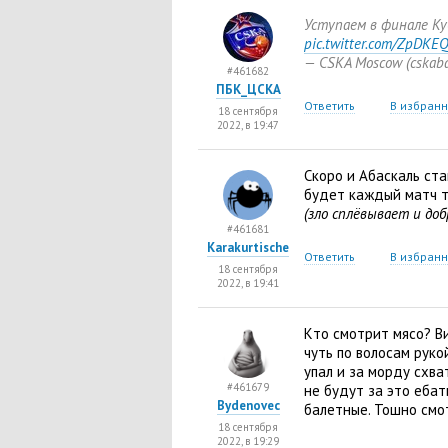
Уступаем в финале Ку
pic.twitter.com/ZpDKE
— CSKA Moscow
(
cskab
#461682
ПБК_ЦСКА
Ответить
В избран
18 сентября
2022, в 19:47
Скоро и Абаскаль ста
будет каждый матч 
(зло сплёвывает и до
#461681
Karakurtische
Ответить
В избран
18 сентября
2022, в 19:41
Кто смотрит мясо? В
чуть по волосам руко
упал и за морду схва
#461679
не будут за это еба
Bydenovec
балетные. Тошно смо
18 сентября
2022, в 19:29