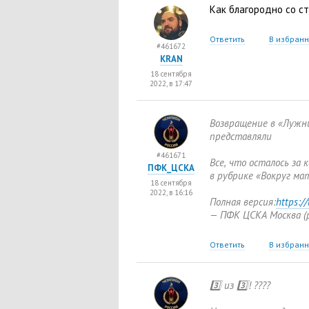
Как благородно со с
Ответить
В избран
#461672
KRAN
18 сентября
2022, в 17:47
Возвращение в «Лужн
представляли
#461671
Все
,
что осталось за к
ПФК_ЦСКА
в рубрике
«
Вокруг мат
18 сентября
2022, в 16:16
Полная версия:
https:/
— ПФК ЦСКА Москва
(
Ответить
В избран
3️⃣ из 3️⃣! ????