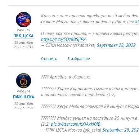
Красно-синие провели традиционный медиа-ден
сезона! Много новых фото
,
видео и рубрик для
#
#461875
О том
,
как все прошло, — в нашем новом репорт
ПБК_ЦСКА
https://t.co/5Oz8BSjiPK
28 сентября
— CSKA Moscow
(
cskabasket)
September 28
,
2022
2022, в 17:13
Ответить
В избранное
???? Армейцы в сборных:
???????? Хорхе Карраскаль сыграл тайм в матче
#461874
и отметился голевой передачей
(
3:2)
ПФК_ЦСКА
28 сентября
???????? Хесус Медина отыграл 89 минут с Маро
2022, в 12:22
???????? Мендес вышел на последние 20 минут в
(
2:2)
pic.twitter.com/xXiAxki0IB
— ПФК ЦСКА Москва
(
pfc_cska)
September 28
,
202