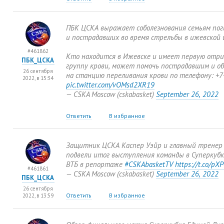
ПБК ЦСКА выражает соболезнования семьям по
и пострадавших во время стрельбы в ижевской 
#461862
Кто находится в Ижевске и имеет первую отр
ПБК_ЦСКА
группу крови
,
может помочь пострадавшим и о
26 сентября
на станцию переливания крови по телефону: +
2022, в 15:34
pic.twitter.com/vOMsd2XR19
— CSKA Moscow
(
cskabasket)
September 26
,
2022
Ответить
В избранное
Защитник ЦСКА Каспер Уэйр и главный тренер
подвели итог выступления команды в Суперкубк
ВТБ в репортаже
#CSKAbasketTV
https://t.co/pX
#461861
— CSKA Moscow
(
cskabasket)
September 26
,
2022
ПБК_ЦСКА
26 сентября
Ответить
В избранное
2022, в 13:59