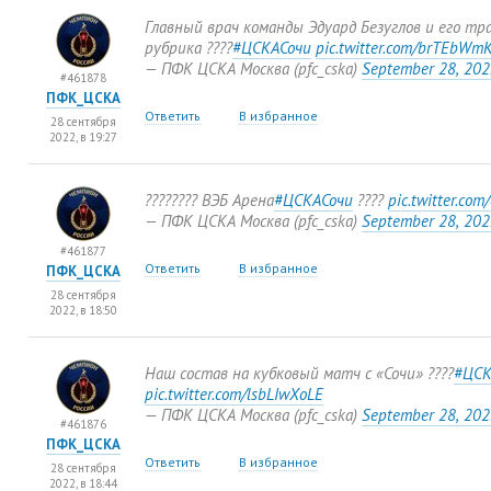
Главный врач команды Эдуард Безуглов и его тр
рубрика ????
#ЦСКАСочи
pic.twitter.com/brTEbWm
— ПФК ЦСКА Москва
(
pfc_cska)
September 28
,
202
#461878
ПФК_ЦСКА
Ответить
В избранное
28 сентября
2022, в 19:27
????????️ ВЭБ Арена
#ЦСКАСочи
????
pic.twitter.com
— ПФК ЦСКА Москва
(
pfc_cska)
September 28
,
202
#461877
Ответить
В избранное
ПФК_ЦСКА
28 сентября
2022, в 18:50
Наш состав на кубковый матч с «Сочи» ????
#ЦСК
pic.twitter.com/lsbLIwXoLE
— ПФК ЦСКА Москва
(
pfc_cska)
September 28
,
202
#461876
ПФК_ЦСКА
Ответить
В избранное
28 сентября
2022, в 18:44