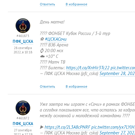
Ответить
В избранное
День матча!
???? ФОНБЕТ Кубок России / 3-й тур
#461873
⚽
#ЦСКАСочи
ПФК_ЦСКА
???? ВЭБ Арена
28 сентября
⌚ 20:00 мск
2022, в 10:18
☁️ +10° С
???? Матч ТВ
???? Билеты:
https://t.co/XnHir3Tc22
pic.twitter.
— ПФК ЦСКА Москва
(
pfc_cska)
September 28
,
202
Ответить
В избранное
Уже завтра мы играем с «Сочи» в рамках ФОНБЕ
а сегодня показываем все
,
что осталось за кадро
между основной и молодёжной командами ????
#461872
ПФК_ЦСКА
▶️
https://t.co/2L3A8cPNRF
pic.twitter.com/yx7LYl
27 сентября
— ПФК ЦСКА Москва
(
pfc_cska)
September 27
,
202
2022, в 17:19