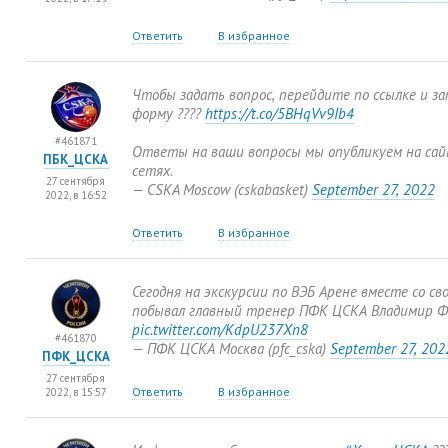
Ответить
В избранное
Чтобы задать вопрос
,
перейдите по ссылке и з
форму ????
https://t.co/5BHqVv9Ib4
#461871
Ответы на ваши вопросы мы опубликуем на сай
ПБК_ЦСКА
сетях.
27 сентября
— CSKA Moscow
(
cskabasket)
September 27
,
2022
2022, в 16:52
Ответить
В избранное
Сегодня на экскурсии по ВЭБ Арене вместе со св
побывал главный тренер ПФК ЦСКА Владимир Фе
pic.twitter.com/KdpU237Xn8
#461870
— ПФК ЦСКА Москва
(
pfc_cska)
September 27
,
202
ПФК_ЦСКА
27 сентября
Ответить
В избранное
2022, в 15:57