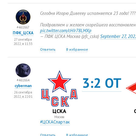
Сегодня Игорю Дивееву исполняется 23 года! ???
Поздравляем и желаем скорейшего восстановлени
#461867
pic.twitter.com/cHIr78LMXp
ПФК_ЦСКА
— ПФК ЦСКА Москва
(
pfc_cska)
September 27
,
202
27 сентября
2022, в 11:33
Ответить
В избранное
3:2 ОТ
#461864
cyberman
26 сентября
2022, в 22:01
ЦСКА
Москва
#ЦСКАСпартак
Ответить
В избранное