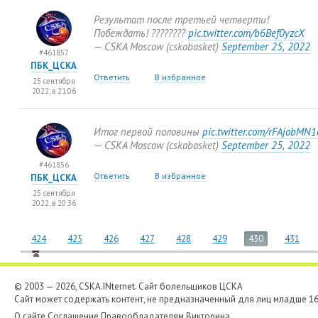
Результат после третьей четверти!
Побеждать! ????????
pic.twitter.com/b6Bef0yzcX
— CSKA Moscow
(
cskabasket)
September 25
,
2022
#461857
ПБК_ЦСКА
Ответить
В избранное
25 сентября
2022, в 21:06
Итог первой половины
pic.twitter.com/rFAjobMN1
— CSKA Moscow
(
cskabasket)
September 25
,
2022
#461856
Ответить
В избранное
ПБК_ЦСКА
25 сентября
2022, в 20:36
424
425
426
427
428
429
430
431
© 2003 — 2026, CSKA.INternet. Cайт болельщиков ЦСКА
Сайт может содержать контент, не предназначенный для лиц младше 16-
О сайте
Соглашение
Правообладателям
Викторина