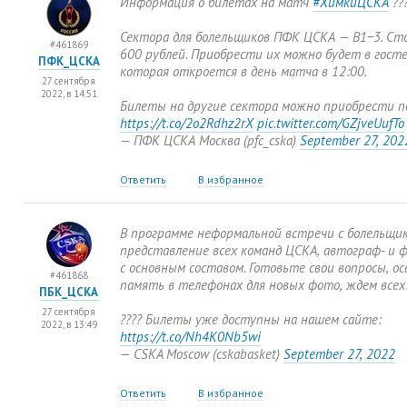
Информация о билетах на матч
#ХимкиЦСКА
??
Сектора для болельщиков ПФК ЦСКА — B1−3. Ст
#461869
600 рублей. Приобрести их можно будет в госте
ПФК_ЦСКА
которая откроется в день матча в 12:00.
27 сентября
2022, в 14:51
Билеты на другие сектора можно приобрести по
https://t.co/2o2Rdhz2rX
pic.twitter.com/GZjveUufTo
— ПФК ЦСКА Москва
(
pfc_cska)
September 27
,
202
Ответить
В избранное
В программе неформальной встречи с болельщи
представление всех команд ЦСКА
,
автограф- и 
с основным составом. Готовьте свои вопросы
,
ос
#461868
память в телефонах для новых фото
,
ждем всех
ПБК_ЦСКА
27 сентября
???? Билеты уже доступны на нашем сайте:
2022, в 13:49
https://t.co/Nh4K0Nb5wi
— CSKA Moscow
(
cskabasket)
September 27
,
2022
Ответить
В избранное