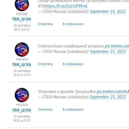
Обзор финального матча Суперкубка Единой Лиг
ВТБ
https://t.co/1clcUX3RmL
— CSKA Moscow
(
cskabasket)
September 25
,
2022
#461860
ПБК_ЦСКА
Ответить
В избранное
26 сентября
2022, в 0:11
Статистика сегодняшней встречи
pic.twitter.c
— CSKA Moscow
(
cskabasket)
September 25
,
2022
#461859
Ответить
В избранное
ПБК_ЦСКА
25 сентября
2022, в 21:52
Уступаем в финале Суперкубка
pic.twitter.com/t
— CSKA Moscow
(
cskabasket)
September 25
,
2022
#461858
Ответить
В избранное
ПБК_ЦСКА
25 сентября
2022, в 21:37