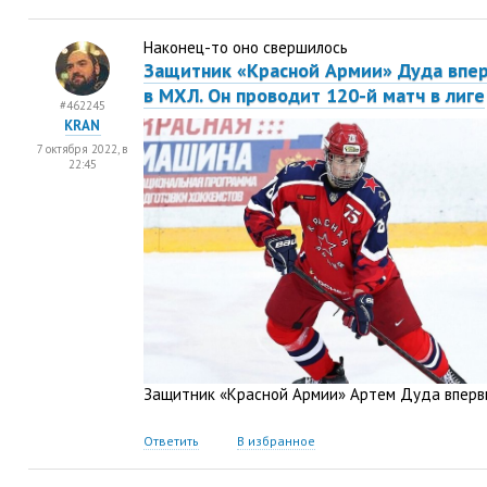
Наконец-то оно свершилось
Защитник
«
Красной Армии» Дуда впе
в МХЛ. Он проводит 120-й матч в лиге
#462245
KRAN
7 октября 2022, в
22:45
Защитник
«
Красной Армии» Артем Дуда вперв
Ответить
В избранное