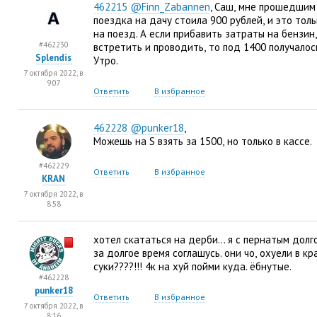
462215
@Finn_Zabannen
, Саш
,
мне прошедшим
поездка на дачу стоила 900 рублей
,
и это тол
на поезд. А если прибавить затраты на бензин
,
#462230
встретить и проводить
,
то под 1400 получалос
Splendis
Утро.
7 октября 2022, в
9:07
Ответить
В избранное
462228
@punker18
,
Можешь на S взять за 1500
,
но только в кассе.
#462229
Ответить
В избранное
KRAN
7 октября 2022, в
8:58
хотел скататься на дерби… я с пернатым долг
за долгое время соглашусь. они чо
,
охуели в кр
суки????!!! 4к на хуй пойми куда. ёбнутые.
#462228
punker18
Ответить
В избранное
7 октября 2022, в
8:16