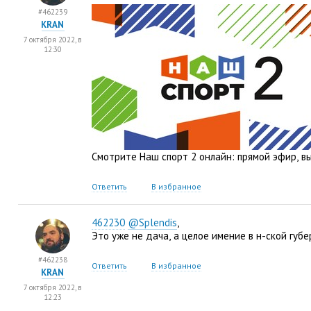
#462239
KRAN
7 октября 2022, в
12:30
Смотрите Наш спорт 2 онлайн: прямой эфир
,
в
Ответить
В избранное
462230
@Splendis
,
Это уже не дача
,
а целое имение в н-ской губе
#462238
Ответить
В избранное
KRAN
7 октября 2022, в
12:23