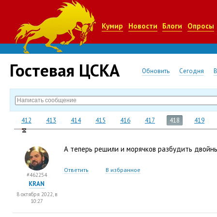
Кумир
Новости
Блоги
Опросы
Гостевая ЦСКА
Обновить
Сегодня
412
413
414
415
416
417
418
419
А теперь решили и морячков разбудить двойн
Ответить
В избранное
#462254
KRAN
8 октября 2022, в
10:27