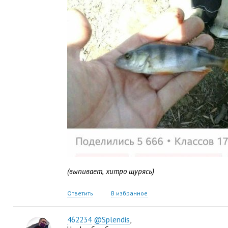
(выпивает
,
хитро щурясь)
Ответить
В избранное
462234
@Splendis
,