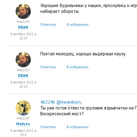
Хорошие будильники у наших
,
проснулись к игр
набирает обороты.
#462253
Ответить
В избранное
KRAN
8 октября 2022, в
10:23
Полтап молодец
,
хорошо выдержал паузу.
Ответить
В избранное
#462252
KRAN
8 октября 2022, в
10:14
462246
@ewanborn
,
Ты уже готов отвести грузовик взрывчатки на 
Воскресенский мост?
#462247
Mefisto
Ответить
В избранное
8 октября 2022, в
9:39