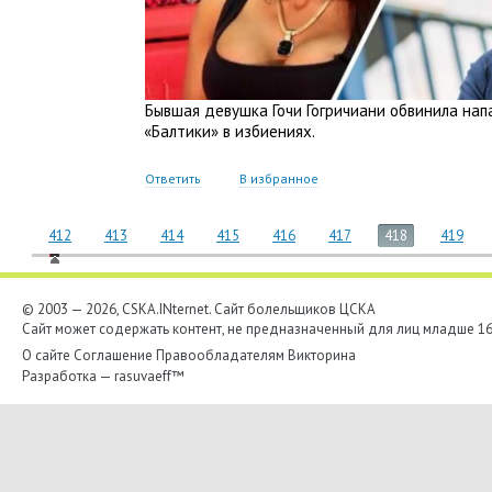
Бывшая девушка Гочи Гогричиани обвинила на
«
Балтики» в избиениях.
Ответить
В избранное
412
413
414
415
416
417
418
419
© 2003 — 2026, CSKA.INternet. Cайт болельщиков ЦСКА
Сайт может содержать контент, не предназначенный для лиц младше 16-
О сайте
Соглашение
Правообладателям
Викторина
Разработка —
rasuvaeff™