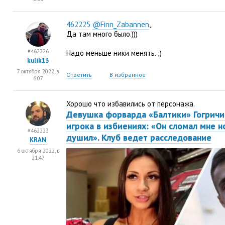
462225
@Finn_Zabannen
,
Да там много было.)))
#462226
Надо меньше ники менять. ;)
kulik13
7 октября 2022, в
Ответить
В избранное
6:07
Хорошо что избавились от персонажа.
Девушка форварда
«
Балтики» Гогрич
игрока в избиениях: «Он сломал мне н
#462223
душил». Клуб ведет расследование
KRAN
6 октября 2022, в
21:47