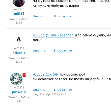
На футбол бы сходил с пацанами
,
пивка выпил.
Кепку кому-нибудь подарил.
#462236
kulik13
Ответить
В избранное
7 октября 2022, в
11:36
462233
@Finn_Zabannen
, я по семье скучаю
,
мн
дома.
#462234
Ответить
В избранное
Splendis
7 октября 2022, в
11:28
462229
@KRAN
, понял. спасибо!
зы. осадочек остался. не поеду на дерби. в ноя
#462231
Ответить
В избранное
punker18
ред.: 7 октября 2022, в 9:42
7 октября 2022, в
9:41