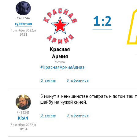
1:2
#462244
cyberman
7 октября 2022, в
19:11
Красная
Армия
Москва
#КраснаяАрмияАлмаз
Ответить
В избранное
5 минут в меньшинстве отыграть и потом так 
шайбу на чужой синей.
#462243
Ответить
В избранное
KRAN
7 октября 2022, в
18:54