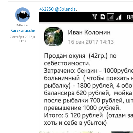
462230
@Splendis
,
#462237
Karakurtische
7 октября 2022, в
11:57