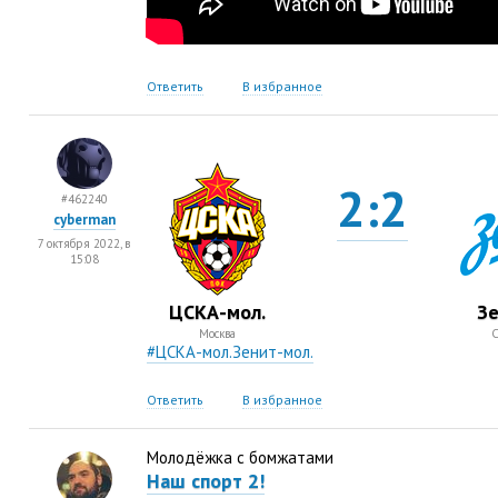
Ответить
В избранное
2:2
#462240
cyberman
7 октября 2022, в
15:08
ЦСКА-мол.
Зе
Москва
#ЦСКА-мол.Зенит-мол.
Ответить
В избранное
Молодёжка с бомжатами
Наш спорт 2!