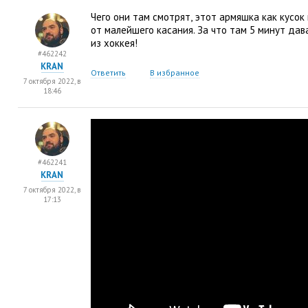
Чего они там смотрят
,
этот армяшка как кусок
от малейшего касания. За что там 5 минут дав
из хоккея!
#462242
KRAN
Ответить
В избранное
7 октября 2022, в
18:46
#462241
KRAN
7 октября 2022, в
17:13