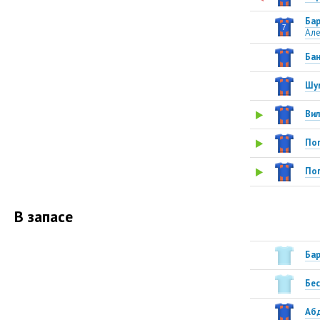
Бар
7
Ал
Ба
Шу
Вил
По
По
В запасе
Ба
Бес
Аб