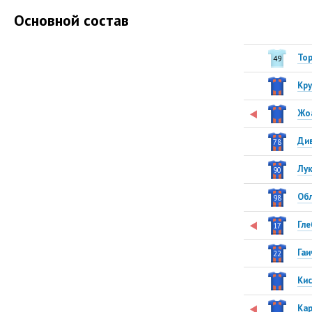
Основной состав
То
49
Кру
Жо
Ди
78
Лу
90
Об
98
Гле
17
Гаи
22
Кис
Ка