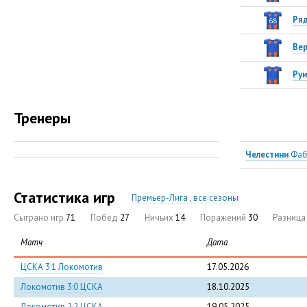
Ря
68
Ве
Руи
Тренеры
Челестини
Фаб
Статистика игр
Премьер-Лига , все сезоны
Сыграно игр
71
Побед
27
Ничьих
14
Поражений
30
Разниц
Матч
Дата
ЦСКА 3:1 Локомотив
17.05.2026
Локомотив 3:0 ЦСКА
18.10.2025
Локомотив 2:2 ЦСКА
19.05.2025