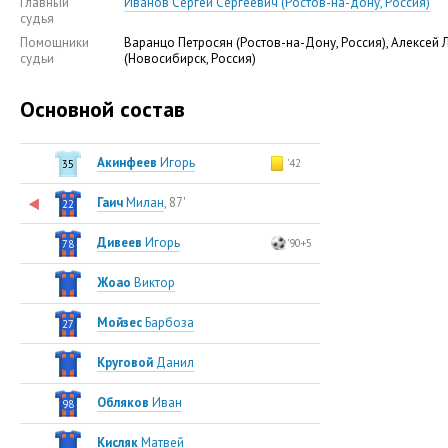
Главный
Иванов Сергей Сергеевич (Ростов-на-дону, Россия)
судья
Помощники
Варанцо Петросян (Ростов-на-Дону, Россия), Алексей 
судьи
(Новосибирск, Россия)
Основной состав
Акинфеев
Игорь
'42
35
Гаич
Милан
, 87'
22
Дивеев
Игорь
'90+5
78
Жоао
Виктор
Мойзес
Барбоза
27
Круговой
Данил
Обляков
Иван
98
Кисляк
Матвей