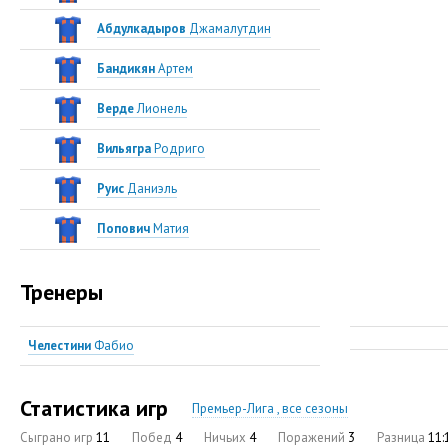
Абдулкадыров
Джамалутдин
Бандикян
Артем
Верде
Лионель
Вильягра
Родриго
Руис
Даниэль
Попович
Матия
Тренеры
Челестини
Фабио
Статистика игр
Премьер-Лига , все сезоны
Сыграно игр
11
Побед
4
Ничьих
4
Поражений
3
Разница
11: