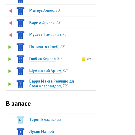
Матеус
Алвес
, 80'
Кармо
Энрике
, 72'
Мусаев
Тамерлан
, 72'
Пополитов
Глеб
, 72'
Глебов
Кирилл
, 80'
'89
17
Шуманский
Артем
, 87'
Барра Манза Реалино ди
7
Соза
Алеррандро
, 72'
В запасе
Тороп
Владислав
49
Лукин
Матвей
90