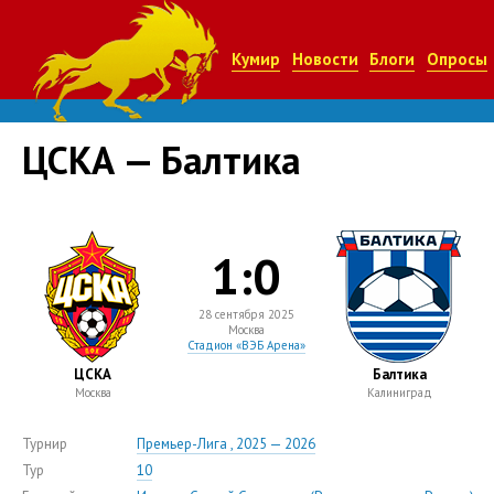
Кумир
Новости
Блоги
Опросы
ЦСКА — Балтика
1:0
28 сентября 2025
Москва
Стадион «ВЭБ Арена»
ЦСКА
Балтика
Москва
Калиниград
Турнир
Премьер-Лига , 2025 — 2026
Тур
10