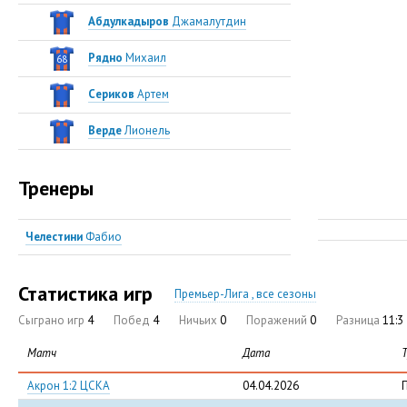
Абдулкадыров
Джамалутдин
Рядно
Михаил
68
Сериков
Артем
Верде
Лионель
Тренеры
Челестини
Фабио
Статистика игр
Премьер-Лига , все сезоны
Сыграно игр
4
Побед
4
Ничьих
0
Поражений
0
Разница
11:3
Матч
Дата
Акрон 1:2 ЦСКА
04.04.2026