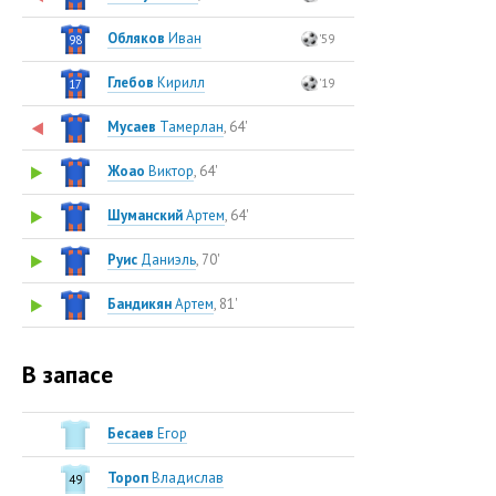
Обляков
Иван
'59
98
Глебов
Кирилл
'19
17
Мусаев
Тамерлан
, 64'
Жоао
Виктор
, 64'
Шуманский
Артем
, 64'
Руис
Даниэль
, 70'
Бандикян
Артем
, 81'
В запасе
Бесаев
Егор
Тороп
Владислав
49