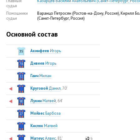
Главный
Казарцев Василий Анатольевич (Санкт-Петербург, Росс
судья
Помощники
Варанцо Петросян (Ростов-на-Дону, Россия), Кирилл Б
судьи
(Санкт-Петербург, Россия)
Основной состав
Акинфеев
Игорь
35
Дивеев
Игорь
78
Гаич
Милан
22
Круговой
Данил
, 70'
Лукин
Матвей
, 64'
90
Мойзес
Барбоза
27
Кисляк
Матвей
Матеус
Алвес
, 81'
'6