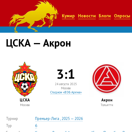
Кумир
Новости
Блоги
Опросы
ЦСКА — Акрон
3:1
24 августа 2025
Москва
Стадион «ВЭБ Арена»
ЦСКА
Акрон
Москва
Тольятти
Турнир
Премьер-Лига , 2025 — 2026
Тур
6