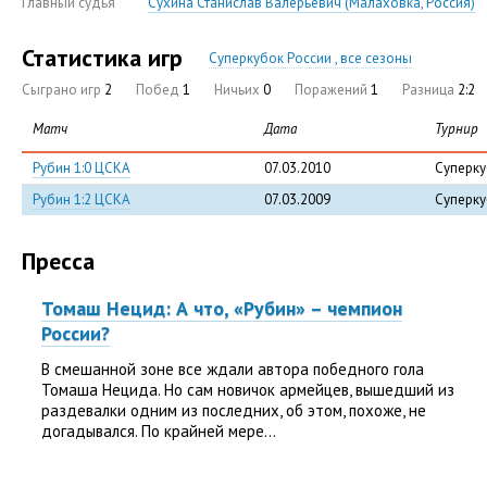
Главный судья
Сухина Станислав Валерьевич (Малаховка, Россия)
Статистика игр
Суперкубок России , все сезоны
Сыграно игр
2
Побед
1
Ничьих
0
Поражений
1
Разница
2:2
Матч
Дата
Турнир
Рубин 1:0 ЦСКА
07.03.2010
Суперку
Рубин 1:2 ЦСКА
07.03.2009
Суперку
Пресса
Томаш Нецид: А что, «Рубин» – чемпион
России?
В смешанной зоне все ждали автора победного гола
Томаша Нецида. Но сам новичок армейцев, вышедший из
раздевалки одним из последних, об этом, похоже, не
догадывался. По крайней мере...