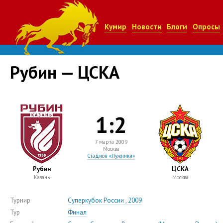
Кумир
Новости
Блоги
Опросы
Рубин — ЦСКА
1:2
7 марта 2009
Москва
Стадион «Лужники»
Рубин
ЦСКА
Казань
Москва
Турнир
Суперкубок России , 2009
Тур
Финал