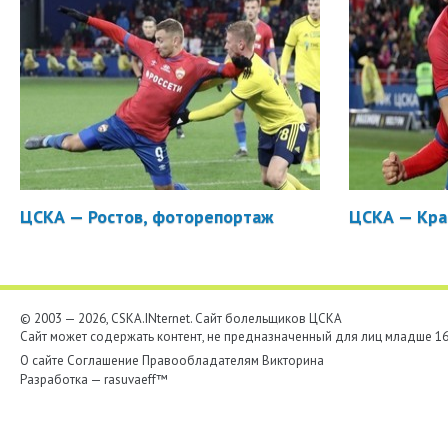
Дуду готов играть
Главный тренер ЦСКА Валерий Газзаев везет на
Тихоокеанское побережье почти весь основной состав,
включая вернувшихся из сборной Бразилии Вагнера и Жо.
Для Вагнера этот матч станет...
ЦСКА — Ростов, фоторепортаж
ЦСКА — Кра
Ролан ГУСЕВ:«ЛУЧШЕ БЫ ПОЕХАЛ ВО
ВЛАДИВОСТОК ПОЕЗДОМ»
После долгого перерыва, вызванного серьезной травмой,
© 2003 — 2026, CSKA.INternet. Cайт болельщиков ЦСКА
опытный полузащитник ЦСКА вернулся в стартовый
Сайт может содержать контент, не предназначенный для лиц младше 16-
состав. Произошло это в последнем перед паузой в
чемпионате матче с "Зенитом"....
О сайте
Соглашение
Правообладателям
Викторина
Разработка —
rasuvaeff™
МАЯТЬСЯ В ГРЯЗИ ЧЕМПИОНАМ НЕ ПРИДЕТСЯ