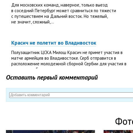
Для московских команд, наверное, только выезд
в соседний Петербург может сравниться по тяжести
с путешествием на Дальний восток. Но тяжелый,
не значит, сложный,...
Красич не полетит во Владивосток
Полузащитник ЦСКА Милош Красич не примет участия в
матче армейцев во Владивостоке. Серб отправится в
расположение молодежной сборной Сербии для участия в
чемпионате Европы.
Оставить первый комментарий
ЖО:«ПЕРЕД РАЗЛУКОЙ ОБЯЗАН СЫГРАТЬ
ПОЛУЧШЕ»
Леонид ТРАХТЕНБЕРГ из Внукова - Вы впервые были
Фот
призваны под знамена бразильской сборной. Как вас
приняли знаменитые соотечественники? - Приняли...