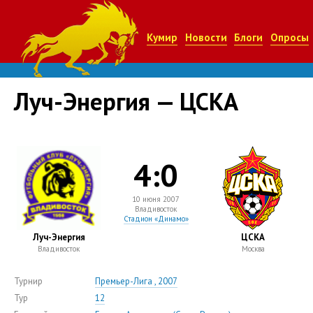
Кумир
Новости
Блоги
Опросы
Луч-Энергия — ЦСКА
4:0
10 июня 2007
Владивосток
Стадион «Динамо»
Луч-Энергия
ЦСКА
Владивосток
Москва
Турнир
Премьер-Лига , 2007
Тур
12