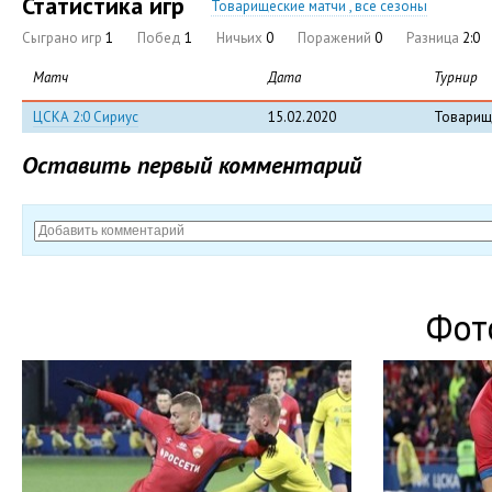
Статистика игр
Товарищеские матчи , все сезоны
Сыграно игр
1
Побед
1
Ничьих
0
Поражений
0
Разница
2:0
Матч
Дата
Турнир
ЦСКА 2:0 Сириус
15.02.2020
Товарищ
Оставить первый комментарий
Фот