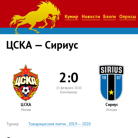
Кумир
Новости
Блоги
Опросы
ЦСКА — Сириус
2:0
15 февраля 2020
Кампоамор
ЦСКА
Сириус
Москва
Уппсала
Турнир
Товарищеские матчи , 2019 — 2020