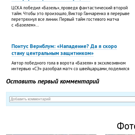
ЦСКА победил «Базель», проведя фантастический второй
тайм. Чтобы это произошло, Виктор Ганчаренко в перерыве
перетряхнул все линии. Первый тайм гостевого матча
с «Базелем»...
Понтус Вернблум: «Нападение? Да я скоро
стану центральным защитником»
Автор победного гола в ворота «Базеля» в эксклюзивном
интервью «СЭ» разобрал матч со швейцарцами, поделился
ожиданиями от предстоящего в воскресенье...
Оставить первый комментарий
«ЦСКА никогда не сдаётся!» Как Фернандес
совершил мини-подвиг в Базеле
Узнав предысторию выхода Марио Фернандеса на игру
Фот
в Безеле, вы ещё больше зауважаете защитника ЦСКА
и сборной России. Бразильских футболистов принято