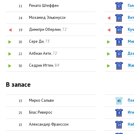
Ренато Штеффен
Гол
11
17
Мохамед Эльюнусси
Ви
24
11
Димитри Оберлин
, 72'
Куч
19
89
Сере Ди
, 73'
Ми
20
8
Албиан Аети
, 72'
Дз
22
10
Седрик Иттен
, 84'
Жа
30
75
В запасе
Мирко Сальви
По
13
45
Блас Риверос
Иг
25
4
Александер Франссон
На
15
14