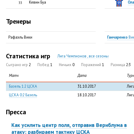
Кевин Буа
Ол
33
99
Тренеры
Рафаэль Вики
Ганчаренко
Ви
Статистика игр
Лига Чемпионов , все сезоны
Сыграно игр
2
Побед
1
Ничьих
0
Поражений
1
Разница
2:3
Матч
Дата
Тур
Базель 1:2 ЦСКА
31.10.2017
Лиг
ЦСКА 0:2 Базель
18.10.2017
Лиг
Пресса
Как усилить центр поля, отправив Вернблума в
атаку: разбираем тактику ЦСКА