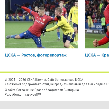
считать легкомысленными,...
Виктор Ганчаренко: С волей и характером всё в
порядке
Главный тренер ПФК ЦСКА ответил на вопросы
журналистов после победы над «Базелем» в Швейцарии.
— Довольны тем, что сохранили интригу в группе. Хотя
по итогам...
ЦСКА — Ростов, фоторепортаж
ЦСКА — Кра
Удивительная победа ЦСКА. Этого вы не видели
в трансляции
Репортаж Дениса Романцова из Базеля. Путь к центру
© 2003 — 2026, CSKA.INternet. Cайт болельщиков ЦСКА
Базеля украшает вид с моста над рекой Рейн. Путь
Сайт может содержать контент, не предназначенный для лиц младше 16-
к стадиону «Базеля» — фанатские граффити. Путь
к лифту...
О сайте
Соглашение
Правообладателям
Викторина
Разработка —
rasuvaeff™
ЦСКА впервые в истории добился двух