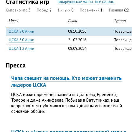
Статистика игр
Товарищеские матчи , все сезоны
Сыграно игр
3
Побед
2
Ничьих
0
Поражений
1
Разница
6:2
Матч
Дата
Турнир
ЦСКА 2:0 Анжи
08.10.2016
Товарище
ЦСКА 3:0 Анжи
21.02.2016
Товарище
ЦСКА 1:2 Анжи
08.09.2014
Товарище
Пресса
Чепа спешит на помощь. Кто может заменить
лидеров ЦСКА
ЦСКА может временно заменить Дзагоева, Ерёменко,
Траоре и даже Акинфеева. Побывав в Ватутинках, наш
корреспондент убедился в этом. Дюжины исполнителей
основной обоймы...
ЦСКА и «Анжи» проведут товарищеский матч в