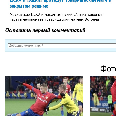
закрытом режиме
Московский ЦСКА и махачкалинский «Анжи» заполнят
паузу в чемпионате товарищеским матчем. Встреча
состоится 8 октября и пройдёт в Ватутинках в закрытом
Оставить первый комментарий
режиме....
Фот