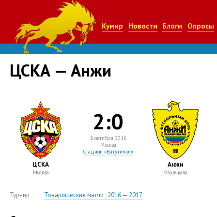
Кумир
Новости
Блоги
Опросы
ЦСКА — Анжи
2:0
8 октября 2016
Москва
Стадион «Ватутинки»
ЦСКА
Анжи
Москва
Махачкала
Турнир
Товарищеские матчи , 2016 — 2017