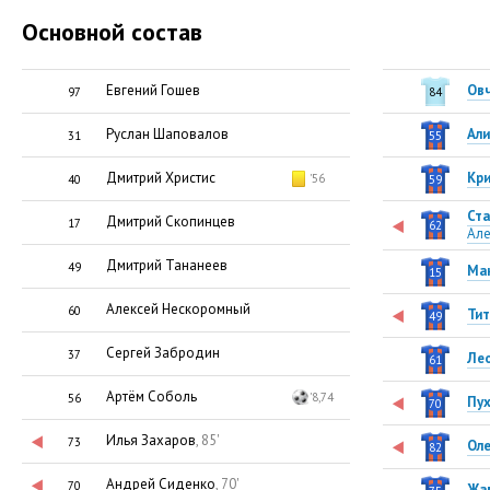
Основной состав
Евгений Гошев
Ов
97
84
Руслан Шаповалов
Ал
31
55
Дмитрий Христис
Кри
'56
40
59
Ста
Дмитрий Скопинцев
17
62
Ал
Дмитрий Тананеев
49
Ма
15
Алексей Нескоромный
60
Ти
49
Сергей Забродин
37
Ле
61
Артём Соболь
'8,74
56
Пу
70
Илья Захаров
, 85'
73
Ол
82
Андрей Сиденко
, 70'
70
Жа