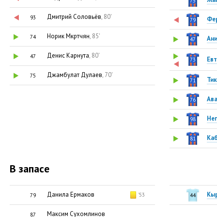
75
Дмитрий Соловьёв
, 80'
93
Фе
79
Норик Мкртчян
, 85'
74
Ан
47
Денис Карнута
, 80'
47
Ев
73
Джамбулат Дулаев
, 70'
75
Тик
71
Ава
76
Не
98
Ка
81
В запасе
Данила Ермаков
Кы
'53
79
44
Максим Сухомлинов
87