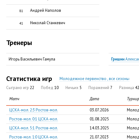
Андрей Наполов
81
Николай Станкевич
41
Тренеры
Игорь Васильевич Гамула
Гришин
Алекса
Статистика игр
Молодежное первенство , все сезоны
Сыграно игр
22
Побед
10
Ничьих
5
Поражений
7
Разница
42
Матч
Дата
Турни
ЦСКА-мол. 2:3 Ростов-мол.
03.07.2026
Молод
Ростов-мол. 0:1 ЦСКА-мол.
01.08.2025
Молод
ЦСКА-мол. 5:1 Ростов-мол.
14.03.2025
Молод
Ростов-мол. 1:0 ЦСКА-мол.
21.07.2023
Молод