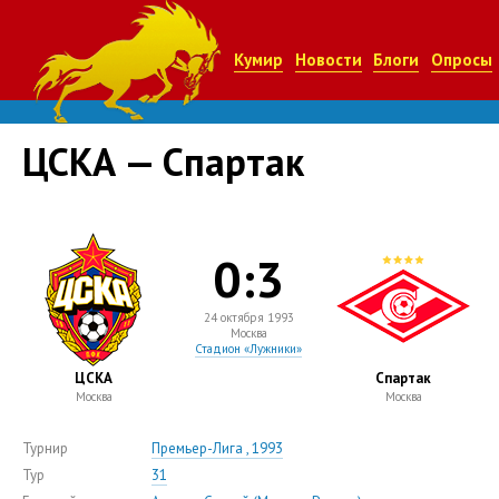
Кумир
Новости
Блоги
Опросы
ЦСКА — Спартак
0:3
24 октября 1993
Москва
Стадион «Лужники»
ЦСКА
Спартак
Москва
Москва
Турнир
Премьер-Лига , 1993
Тур
31