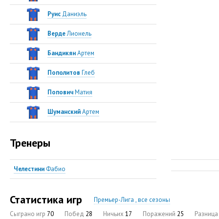
Руис
Даниэль
Верде
Лионель
Бандикян
Артем
Пополитов
Глеб
Попович
Матия
Шуманский
Артем
Тренеры
Челестини
Фабио
Статистика игр
Премьер-Лига , все сезоны
Сыграно игр
70
Побед
28
Ничьих
17
Поражений
25
Разниц