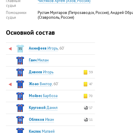
Главный
Чистяков Артем (Азов, Россия)
судья
Помощники
Рустам Мухтаров (Петрозаводск, Россия), Андрей Обр
судьи
(Ставрополь, Россия)
Основной состав
Акинфеев
Игорь
, 60'
35
Гаич
Милан
22
Дивеев
Игорь
'39
78
Жоао
Виктор
, 60'
'47
Мойзес
Барбоза
'70
27
Круговой
Данил
'17
Обляков
Иван
'11
98
Кисляк
Матвей