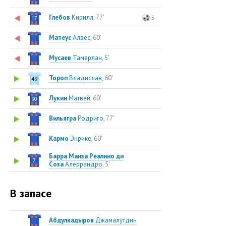
Глебов
Кирилл
, 77'
'5
17
Матеус
Алвес
, 60'
Мусаев
Тамерлан
, 5'
Тороп
Владислав
, 60'
49
Лукин
Матвей
, 60'
90
Вильягра
Родриго
, 77'
Кармо
Энрике
, 60'
Барра Манза Реалино ди
7
Соза
Алеррандро
, 5'
В запасе
Абдулкадыров
Джамалутдин